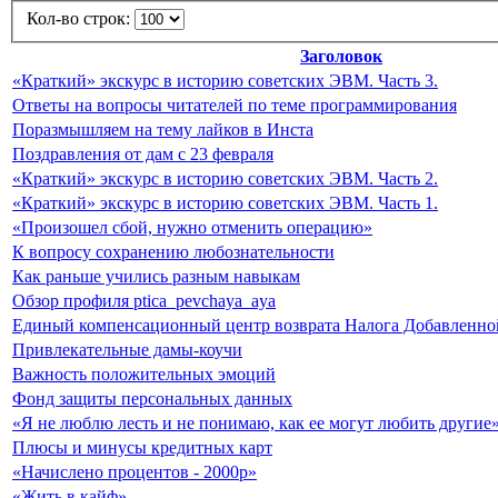
Кол-во строк:
Заголовок
«Краткий» экскурс в историю советских ЭВМ. Часть 3.
Ответы на вопросы читателей по теме программирования
Поразмышляем на тему лайков в Инста
Поздравления от дам с 23 февраля
«Краткий» экскурс в историю советских ЭВМ. Часть 2.
«Краткий» экскурс в историю советских ЭВМ. Часть 1.
«Произошел сбой, нужно отменить операцию»
К вопросу сохранению любознательности
Как раньше учились разным навыкам
Обзор профиля ptica_pevchaya_aya
Единый компенсационный центр возврата Налога Добавленно
Привлекательные дамы-коучи
Важность положительных эмоций
Фонд защиты персональных данных
«Я не люблю лесть и не понимаю, как ее могут любить другие»
Плюсы и минусы кредитных карт
«Начислено процентов - 2000р»
«Жить в кайф»