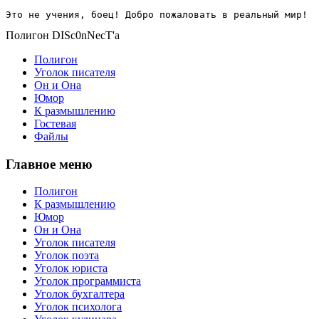
Это не учения, боец! Добро пожаловать в реальный мир!
Полигон DISc0nNecT'a
Полигон
Уголок писателя
Он и Она
Юмор
К размышлению
Гостевая
Файлы
Главное меню
Полигон
К размышлению
Юмор
Он и Она
Уголок писателя
Уголок поэта
Уголок юриста
Уголок программиста
Уголок бухгалтера
Уголок психолога