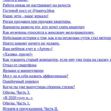
Работа никак не настраивает на радость
Гостевой пост от @nastyu.blog
Наши дети - наше зеркало!
Риски продавца при продаже квартиры.
Варианты развода тех, кто хочет снять квартиру
Как мужчины относятся к женскому мелодраматизму.
Небольшая история о том, как я на несколько суток стал метео
Никто никому ничего не должен.
Ваш ребёнок едет в «Артек»!
«Халява, приди!»
Как ускорить старый компьютер, если ему уже пора на свалку,
Отказ от смартфона
Ярлыки и манипуляции
Могу ли я себя назвать эффективным?
Ошибочный перевод
Когда ты уже выпустишь сборник стихов?
Обиды. Часть 3.
«В 2020 году я...»
Обиды. Часть 1.
Играем в предсказания. Часть II.