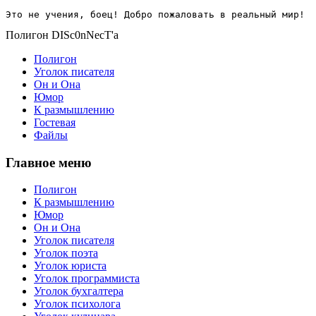
Это не учения, боец! Добро пожаловать в реальный мир!
Полигон DISc0nNecT'a
Полигон
Уголок писателя
Он и Она
Юмор
К размышлению
Гостевая
Файлы
Главное меню
Полигон
К размышлению
Юмор
Он и Она
Уголок писателя
Уголок поэта
Уголок юриста
Уголок программиста
Уголок бухгалтера
Уголок психолога