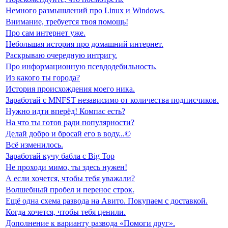
Немного размышлений про Linux и Windows.
Внимание, требуется твоя помощь!
Про сам интернет уже.
Небольшая история про домашний интернет.
Раскрываю очередную интригу.
Про информационную псевдодебильность.
Из какого ты города?
История происхождения моего ника.
Заработай с MNFST независимо от количества подписчиков.
Нужно идти вперёд! Компас есть?
На что ты готов ради популярности?
Делай добро и бросай его в воду...©
Всё изменилось.
Заработай кучу бабла с Big Top
Не проходи мимо, ты здесь нужен!
А если хочется, чтобы тебя уважали?
Волшебный пробел и перенос строк.
Ещё одна схема развода на Авито. Покупаем с доставкой.
Когда хочется, чтобы тебя ценили.
Дополнение к варианту развода «Помоги друг».