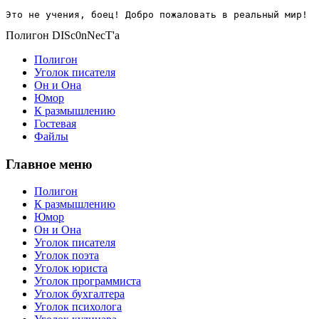
Это не учения, боец! Добро пожаловать в реальный мир!
Полигон DISc0nNecT'a
Полигон
Уголок писателя
Он и Она
Юмор
К размышлению
Гостевая
Файлы
Главное меню
Полигон
К размышлению
Юмор
Он и Она
Уголок писателя
Уголок поэта
Уголок юриста
Уголок программиста
Уголок бухгалтера
Уголок психолога