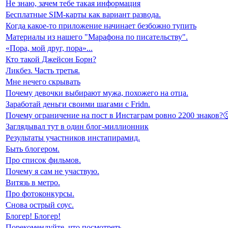
Не знаю, зачем тебе такая информация
Бесплатные SIM-карты как вариант развода.
Когда какое-то приложение начинает безбожно тупить
Материалы из нашего "Марафона по писательству".
«Пора, мой друг, пора»...
Кто такой Джейсон Борн?
Ликбез. Часть третья.
Мне нечего скрывать
Почему девочки выбирают мужа, похожего на отца.
Заработай деньги своими шагами с Fridn.
Почему ограничение на пост в Инстаграм ровно 2200 знаков?
Заглядывал тут в один блог-миллионник
Результаты участников инстапирамид.
Быть блогером.
Про список фильмов.
Почему я сам не участвую.
Витязь в метро.
Про фотоконкурсы.
Снова острый соус.
Блогер! Блогер!
Порекомендуйте, что посмотреть.