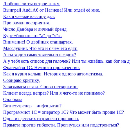
Любишь ли ты острое, как я.
Выиграй Audi A6 от Нагиева! Или отдай её мне.
Как я чаевые кассиру дал.
Про рамки восприятия.
Число Данбара и личный бренд.
Курс «блогинг от "а" до "я"».
Внимание! О двойных стандартах.
Масслукинг. Что это и с чем его едят.
А ты ходил самостоятельно в садик?
А у тебя есть список для галочек? Или ты живёшь, как бог на
Франчайзи 1С. Немного про качество.
Как я курил кальян. История одного автоматизма.
Собираю критику.
Завязываем связи. Снова нетворкинг.
Клиент всегда неправ? Или я чего-то не понимаю?
Она была
Бизнес-тренер = инфоцыган?
Программист 1С = оператор 1С? Что может быть проще 1С?
Одна из детских игр моего прошлого.
Прямота против гибкости. Прогнуться или подстроиться?