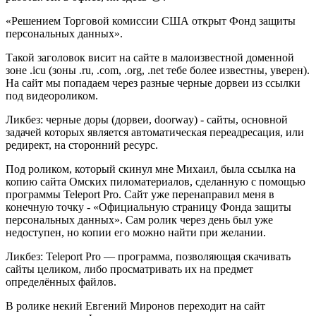
«Решением Торговой комиссии США открыт Фонд защиты
персональных данных».
Такой заголовок висит на сайте в малоизвестной доменной
зоне .icu (зоны .ru, .com, .org, .net тебе более известны, уверен).
На сайт мы попадаем через разные черные дорвеи из ссылки
под видеороликом.
Ликбез: черные доры (дорвеи, doorway) - сайты, основной
задачей которых является автоматическая переадресация, или
редирект, на сторонний ресурс.
Под роликом, который скинул мне Михаил, была ссылка на
копию сайта Омских пиломатериалов, сделанную с помощью
программы Teleport Pro. Сайт уже перенаправил меня в
конечную точку - «Официальную страницу Фонда защиты
персональных данных». Сам ролик через день был уже
недоступен, но копии его можно найти при желании.
Ликбез: Teleport Pro — программа, позволяющая скачивать
сайты целиком, либо просматривать их на предмет
определённых файлов.
В ролике некий Евгений Миронов переходит на сайт