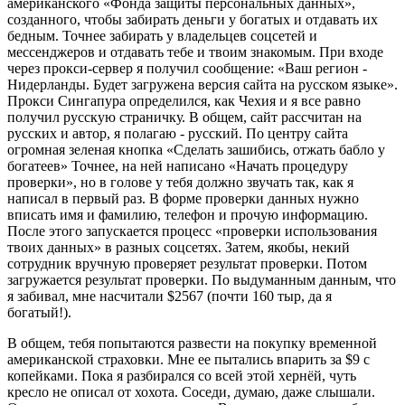
американского «Фонда защиты персональных данных»,
созданного, чтобы забирать деньги у богатых и отдавать их
бедным. Точнее забирать у владельцев соцсетей и
мессенджеров и отдавать тебе и твоим знакомым. При входе
через прокси-сервер я получил сообщение: «Ваш регион -
Нидерланды. Будет загружена версия сайта на русском языке».
Прокси Сингапура определился, как Чехия и я все равно
получил русскую страничку. В общем, сайт рассчитан на
русских и автор, я полагаю - русский. По центру сайта
огромная зеленая кнопка «Сделать зашибись, отжать бабло у
богатеев» Точнее, на ней написано «Начать процедуру
проверки», но в голове у тебя должно звучать так, как я
написал в первый раз. В форме проверки данных нужно
вписать имя и фамилию, телефон и прочую информацию.
После этого запускается процесс «проверки использования
твоих данных» в разных соцсетях. Затем, якобы, некий
сотрудник вручную проверяет результат проверки. Потом
загружается результат проверки. По выдуманным данным, что
я забивал, мне насчитали $2567 (почти 160 тыр, да я
богатый!).
В общем, тебя попытаются развести на покупку временной
американской страховки. Мне ее пытались впарить за $9 с
копейками. Пока я разбирался со всей этой хернёй, чуть
кресло не описал от хохота. Соседи, думаю, даже слышали.