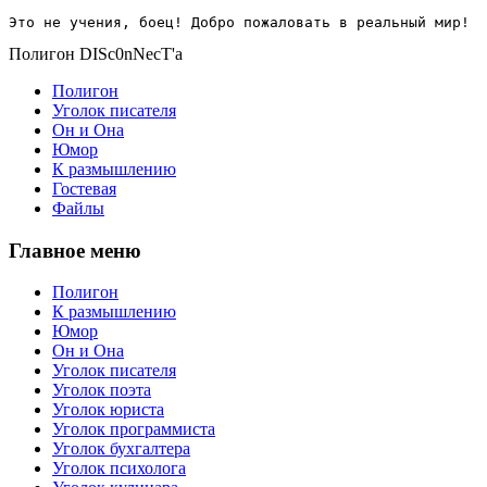
Это не учения, боец! Добро пожаловать в реальный мир!
Полигон DISc0nNecT'a
Полигон
Уголок писателя
Он и Она
Юмор
К размышлению
Гостевая
Файлы
Главное меню
Полигон
К размышлению
Юмор
Он и Она
Уголок писателя
Уголок поэта
Уголок юриста
Уголок программиста
Уголок бухгалтера
Уголок психолога