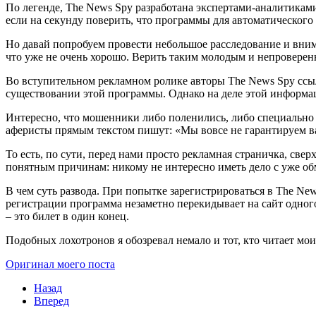
По легенде, The News Spy разработана экспертами-аналитика
если на секунду поверить, что программы для автоматического
Но давай попробуем провести небольшое расследование и внима
что уже не очень хорошо. Верить таким молодым и непроверенн
Во вступительном рекламном ролике авторы The News Spy ссы
существовании этой программы. Однако на деле этой информации
Интересно, что мошенники либо поленились, либо специально н
аферисты прямым текстом пишут: «Мы вовсе не гарантируем вам
То есть, по сути, перед нами просто рекламная страничка, св
понятным причинам: никому не интересно иметь дело с уже о
В чем суть развода. При попытке зарегистрироваться в The Ne
регистрации программа незаметно перекидывает на сайт одног
– это билет в один конец.
Подобных лохотронов я обозревал немало и тот, кто читает мои
Оригинал моего поста
Назад
Вперед