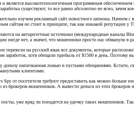
ми и является высокотехнологичным программным обеспечением 
 заработка существуют, то все равно абсолютно не ясно, зачем 
тельно изучим рекламный сайт новостного шпиона. Начнем с воз
ым сайтам не стоит в принципе, так как никакой репутации у Th
лаются на авторитетные источники (международные каналы Blo
 нигде нет, а значит, что мошенники просто нас обманули в рас
е перевели на русский язык все документы, которые расположен
 заработок, хотя обещали прибыль от $1500 в день. Поэтому вы
ерху донизу напичканная ложью и пустыми обещаниями. Кстати, 
бманутыми клиентами.
ws Spy от посетителя требуют предоставить как можно больше ин
о из брокеров-мошенников. А вывести деньги из этих брокеров
 посты, уже вряд ли попадется на удочку таких мошенников. Так