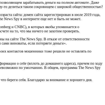
позволяющем зарабатывать деньги на полном автомате. Даже
кому-то делиться таким сокровищем с широкой общественностью?
раста сайта: домен сайта зарегистрирован в июле 2019 года,
e News Spy в интернете еще нет и быть не может.
omberg и CNBC), в которых якобы упоминается о
чете на то, что мы ничего не захотим проверять.
ы на сайте The News Spy. В отказе от ответственности
 сами виноваты, если потеряете деньги».
своих контактов мошенники тоже решили не оставлять по
формации о себе (вплоть до домашнего адреса), причем по ходу
 невозможно по умолчанию. В общем, программа The News Spy
 что береги себя. Благодарю за внимание и хорошего дня.