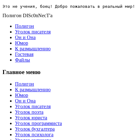
Это не учения, боец! Добро пожаловать в реальный мир!
Полигон DISc0nNecT'a
Полигон
Уголок писателя
Он и Она
Юмор
К размышлению
Гостевая
Файлы
Главное меню
Полигон
К размышлению
Юмор
Он и Она
Уголок писателя
Уголок поэта
Уголок юриста
Уголок программиста
Уголок бухгалтера
Уголок психолога