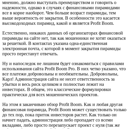
мнению, должно выступать преимуществом и говорить о
надежности, однако в случаях с финансовыми пирамидами
все в корне наоборот. Чем больше возраст пирамиды, тем
выше вероятность ее закрытия. В особенности это касается
высокодоходных пирамид, какой и является Profit Boom.
Естественно, никаких данных об организаторах финансовой
пирамиды на сайте нет, так как мошенники не хотят оказаться
за решеткой. В контактах указана одна-единственная
электронная почта, с которой в момент закрытия пирамиды
просто перестанут отвечать.
Ну и напоследок не лишним будет ознакомиться с правилами
использования сайта Profit Boom Pro. В них четко указано, что
все платежи добровольны и необязательны. Добровольны,
Карл! Администрация сайта не несет ответственность за
убытки и весь риск целиком и полностью лежит на
инвесторах. В общем, это классические формулировки
практически для всех мошеннических проектов.
На этом я заканчиваю обзор Profit Boom. Как и любая другая
финансовая пирамида, Profit Boom может существовать только
до тех пор, пока приток инвесторов растет. Как только он
начнет падать, администрация либо пропадает со всеми
вкладами, либо просто перезапускает проект с нуля (так же