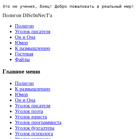
Это не учения, боец! Добро пожаловать в реальный мир!
Полигон DISc0nNecT'a
Полигон
Уголок писателя
Он и Она
Юмор
К размышлению
Гостевая
Файлы
Главное меню
Полигон
К размышлению
Юмор
Он и Она
Уголок писателя
Уголок поэта
Уголок юриста
Уголок программиста
Уголок бухгалтера
Уголок психолога