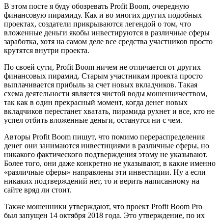
В этом посте я буду обозревать Profit Boom, очередную
финансовую пирамиду. Как и во многих других подобных
проектах, создатели прикрываются легендой о том, что
вложенные деньги якобы инвестируются в различные сферы
заработка, хотя на самом деле все средства участников просто
крутятся внутри проекта.
По своей сути, Profit Boom ничем не отличается от других
финансовых пирамид. Старым участникам проекта просто
выплачивается прибыль за счет новых вкладчиков. Такая
схема деятельности является чистой воды мошенничеством,
так как в один прекрасный момент, когда денег новых
вкладчиков перестанет хватать, пирамида рухнет и все, кто не
успел отбить вложенные деньги, останутся ни с чем.
Авторы Profit Boom пишут, что помимо перераспределения
денег они занимаются инвестициями в различные сферы, но
никакого фактического подтверждения этому не указывают.
Более того, они даже конкретно не указывают, в какие именно
«различные сферы» направлены эти инвестиции. Ну а если
никаких подтверждений нет, то и верить написанному на
сайте вряд ли стоит.
Также мошенники утверждают, что проект Profit Boom Pro
был запущен 14 октября 2018 года. Это утверждение, по их