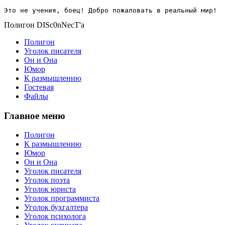
Это не учения, боец! Добро пожаловать в реальный мир!
Полигон DISc0nNecT'a
Полигон
Уголок писателя
Он и Она
Юмор
К размышлению
Гостевая
Файлы
Главное меню
Полигон
К размышлению
Юмор
Он и Она
Уголок писателя
Уголок поэта
Уголок юриста
Уголок программиста
Уголок бухгалтера
Уголок психолога