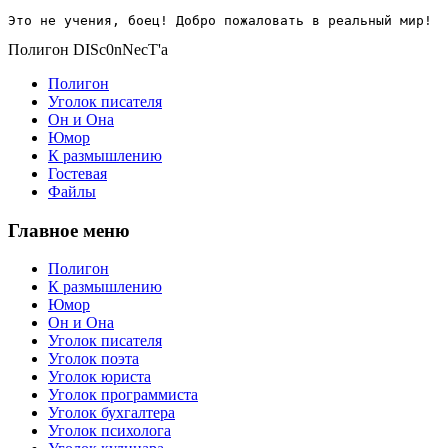
Это не учения, боец! Добро пожаловать в реальный мир!
Полигон DISc0nNecT'a
Полигон
Уголок писателя
Он и Она
Юмор
К размышлению
Гостевая
Файлы
Главное меню
Полигон
К размышлению
Юмор
Он и Она
Уголок писателя
Уголок поэта
Уголок юриста
Уголок программиста
Уголок бухгалтера
Уголок психолога