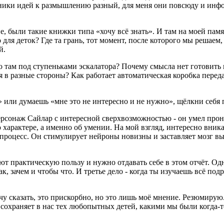
чники идей к размышлению разный, для меня они повсюду и инф
е, были такие книжки типа «хочу всё знать». И там на моей пам
ля деток? Где та грань, тот момент, после которого мы решаем, 
й.
 там под ступеньками эскалатора? Почему смысла нет готовить н
я в разные стороны? Как работает автоматическая коробка перед
» или думаешь «мне это не интересно и не нужно», щёлкни себя по 
ерсонаж Сайлар с интересной сверхвозможностью - он умел прони
о характере, а именно об умении. На мой взгляд, интересно вни
 процесс. Он стимулирует нейроны новизны и заставляет мозг в
ют практическую пользу и нужно отдавать себе в этом отчёт. Од
ак, зачем и чтобы что. И третье дело - когда ты изучаешь всё под
очу сказать, это прискорбно, но это лишь моё мнение. Резюмиру
сохраняет в нас тех любопытных детей, какими мы были когда-то