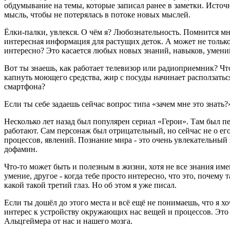
обдумывание на темы, которые записал ранее в заметки. Исто
мысль, чтобы не потерялась в потоке новых мыслей.
Ёлки-палки, увлекся. О чём я? Любознательность. Помнится мн
интересная информация для растущих деток. А может не только д
интересно? Это касается любых новых знаний, навыков, умени
Вот ты знаешь, как работает телевизор или радиоприемник? Что
капнуть моющего средства, жир с посуды начинает расползатьс
смартфона?
Если ты себе задаешь сейчас вопрос типа «зачем мне это знать?
Несколько лет назад был популярен сериал «Герои». Там был п
работают. Сам персонаж был отрицательный, но сейчас не о ег
процессов, явлений. Познание мира - это очень увлекательный
дофамин.
Что-то может быть и полезным в жизни, хотя не все знания име
умение, другое - когда тебе просто интересно, что это, почему т
какой такой третий глаз. Но об этом я уже писал.
Если ты дошёл до этого места и всё ещё не понимаешь, что я х
интерес к устройству окружающих нас вещей и процессов. Это 
Альцгеймера от нас и нашего мозга.