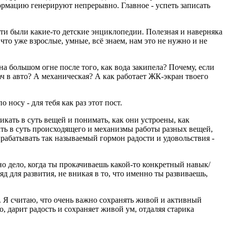
ормацию генерируют непрерывно. Главное - успеть записать
яти были какие-то детские энциклопедии. Полезная и наверняка
что уже взрослые, умные, всё знаем, нам это не нужно и не
а большом огне после того, как вода закипела? Почему, если
ач в авто? А механическая? А как работает ЖК-экран твоего
носу - для тебя как раз этот пост.
кать в суть вещей и понимать, как они устроены, как
кать в суть происходящего и механизмы работы разных вещей,
ырабатывать так называемый гормон радости и удовольствия -
но дело, когда ты прокачиваешь какой-то конкретный навык/
ряд для развития, не вникая в то, что именно ты развиваешь,
ю. Я считаю, что очень важно сохранять живой и активный
, дарит радость и сохраняет живой ум, отдаляя старика