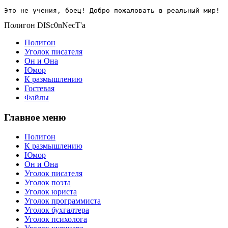
Это не учения, боец! Добро пожаловать в реальный мир!
Полигон DISc0nNecT'a
Полигон
Уголок писателя
Он и Она
Юмор
К размышлению
Гостевая
Файлы
Главное меню
Полигон
К размышлению
Юмор
Он и Она
Уголок писателя
Уголок поэта
Уголок юриста
Уголок программиста
Уголок бухгалтера
Уголок психолога