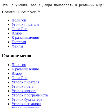
Это не учения, боец! Добро пожаловать в реальный мир!
Полигон DISc0nNecT'a
Полигон
Уголок писателя
Он и Она
Юмор
К размышлению
Гостевая
Файлы
Главное меню
Полигон
К размышлению
Юмор
Он и Она
Уголок писателя
Уголок поэта
Уголок юриста
Уголок программиста
Уголок бухгалтера
Уголок психолога