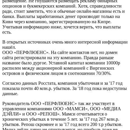
размещение. Не гнушаются размещать рекламу бинарных
опционов и букмекерских компаний. Хотя, справедливости
ради, стоит заметить, что и обычные онлайн-магазины есть и
банки. Выплаты заработанных денег производят только на
Киви через компанию, зарегистрированную на Кипре.
Учитывая информацию ниже, хочется верить, что выплаты
есть.
В открытых источниках очень много интересной информации
нашёл.
ООО «ПЕРФЛЮЕНС». На сайте контактов нет, но домен
сайта регистрировали на эту компанию. Правда раньше
название было дургое. Уставной капитал компании 10000р
распилен между акционерной компанией с Виргинских
островов и физическим лицом в соотношении 70/30%.
Согласно данных Росстата, компания убыточная и за '17 год
показала почти 40 млн.р. убытков. За '18 год пока недоступны
данные.
Руководитель ООО «ПЕРФЛЮЕНС» так же участвует в
управлении компаниями ООО «МАМСИ», ООО «МЕДИА
ДЭЙЛИ» и ООО «РЕПОШ». Мамси отчитывается о
хронических убытках в течение 5 лет. за '17 год 267 млн.р.
убытков. Репош скромнее и за '17 год всего 200 т.р убытков.
Медиа дейли давно не отчитывается, но прибыль тоже не