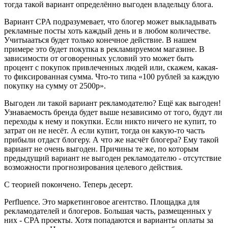
тогда такой вариант определённо выгоден владельцу блога.
Вариант CPA подразумевает, что блогер может выкладывать
рекламные посты хоть каждый день и в любом количестве.
Учитыааться будет только конечное действие. В нашем
примере это будет покупка в рекламируемом магазине. В
зависимости от оговоренных условий это может быть
процент с покупок привлеченных людей или, скажем, какая-
то фиксированная сумма. Что-то типа «100 рублей за каждую
покупку на сумму от 2500р».
Выгоден ли такой вариант рекламодателю? Ещё как выгоден!
Узнаваемость бренда будет выше независимо от того, будут ли
переходы к нему и покупки. Если никто ничего не купит, то
затрат он не несёт. А если купит, тогда он какую-то часть
прибыли отдаст блогеру. А что же насчёт блогера? Ему такой
вариант не очень выгоден. Причины те же, по которым
предыдущий вариант не выгоден рекламодателю - отсутствие
возможности прогнозирования целевого действия.
С теорией покончено. Теперь десерт.
Perfluence. Это маркетинговое агентство. Площадка для
рекламодателей и блогеров. Большая часть, размещенных у
них - CPA проекты. Хотя попадаются и варианты оплаты за