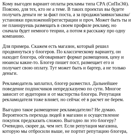
Кому выгоден вариант оплаты рекламы типа CPA (СиПиЭй).
Поясню, для тех, кто не а теме. В таких проектах вы будете
получать деньги не за факт поста, а за продажи/заявки/заказы/
установки приложений/регистрации и проч. Может быть ты и
не планируешь размещать в своем профиле рекламу, но
сначала будет немного теории, а потом я расскажу про одну
компанию.
Для примера. Скажем есть магазин, который решил
продвинуться у блогеров. По классическому варианту, он
находит блогера, обговаривает формат размещения, цену и
нюансы какие-то. Блогер пишет пост, размещает его и
получает свою оплату. Тут может быть и бартер, а не только
деньги.
Рекламодатель заплатил, блогер разместил. Дальнейшее
поведение подписчиков непредсказуемо по сути. Многое
зависит от аудитории и от мастерства блогера. Репутация
рекламодателя тоже влияет, но сейчас её в расчет не берем.
Выгодно такое размещение рекламодателю? Не думаю.
Вероятность перехода людей в магазин и осуществление
покупок предсказать сложно. Выгодно ли это блогеру?
Очевидно, скорее да, чем нет. Если репутация магазина,
которую мы отбросили выше, не портит репутацию блогера,