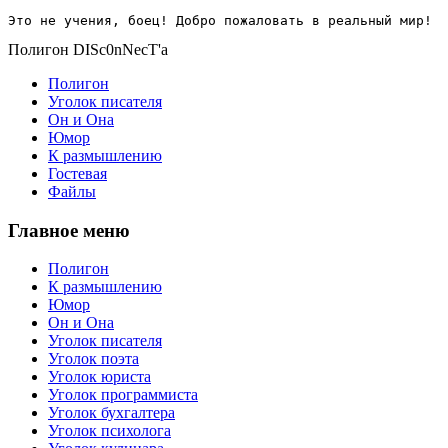
Это не учения, боец! Добро пожаловать в реальный мир!
Полигон DISc0nNecT'a
Полигон
Уголок писателя
Он и Она
Юмор
К размышлению
Гостевая
Файлы
Главное меню
Полигон
К размышлению
Юмор
Он и Она
Уголок писателя
Уголок поэта
Уголок юриста
Уголок программиста
Уголок бухгалтера
Уголок психолога