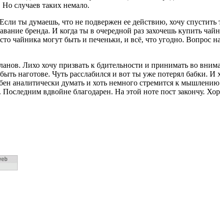
 Но случаев таких немало.
Если ты думаешь, что не подвержен ее действию, хочу спустить 
авание бренда. И когда ты в очередной раз захочешь купить чай
сто чайника могут быть и печеньки, и всё, что угодно. Вопрос 
 планов. Лихо хочу призвать к бдительности и принимать во вн
ыть наготове. Чуть расслабился и вот ты уже потерял бабки. И х
обен аналитически думать и хоть немного стремится к мышлению
. Последним вдвойне благодарен. На этой ноте пост закончу. Хо