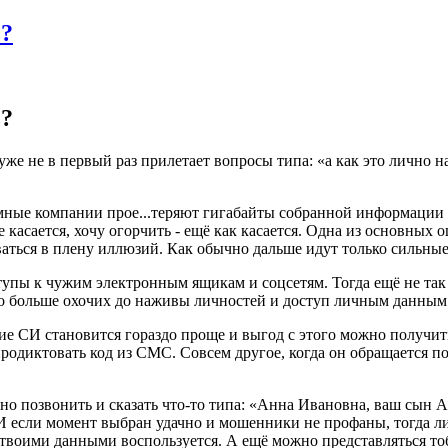
ь?
ь?
е не в первый раз прилетает вопросы типа: «а как это лично на 
неумные компании прое...теряют гигабайты собранной информации
не касается, хочу огорчить - ещё как касается. Одна из основны
ваться в плену иллюзий. Как обычно дальше идут только сильные
упы к чужим электронным ящикам и соцсетям. Тогда ещё не так 
здо больше охочих до наживы личностей и доступ личным данным
ие СИ становится гораздо проще и выгод с этого можно получит
продиктовать код из СМС. Совсем другое, когда он обращается п
жно позвонить и сказать что-то типа: «Анна Ивановна, ваш сын 
И если момент выбран удачно и мошенники не профаны, тогда либ
ак твоими данными воспользуется. А ещё можно представляться т