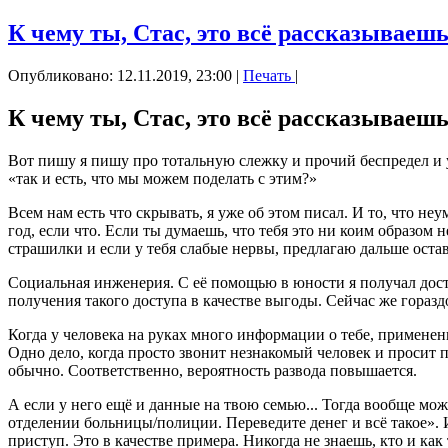
К чему ты, Стас, это всё рассказываеш
Опубликовано: 12.11.2019, 23:00
|
Печать
|
К чему ты, Стас, это всё рассказываеш
Вот пишу я пишу про тотальную слежку и прочий беспредел и уж
«так и есть, что мы можем поделать с этим?»
Всем нам есть что скрывать, я уже об этом писал. И то, что 
год, если что. Если ты думаешь, что тебя это ни коим образом 
страшилки и если у тебя слабые нервы, предлагаю дальше оста
Социальная инженерия. С её помощью в юности я получал дост
получения такого доступа в качестве выгоды. Сейчас же гора
Когда у человека на руках много информации о тебе, применен
Одно дело, когда просто звонит незнакомый человек и просит 
обычно. Соответственно, вероятность развода повышается.
А если у него ещё и данные на твою семью... Тогда вообще мо
отделении больницы/полиции. Переведите денег и всё такое». 
приступ. Это в качестве примера. Никогда не знаешь, кто и к