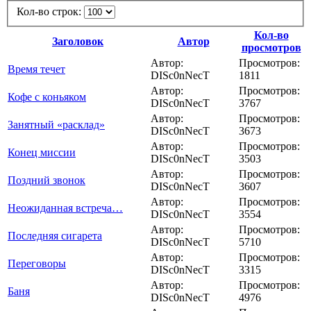
Кол-во строк:
Кол-во
Заголовок
Автор
просмотров
Автор:
Просмотров:
Время течет
DISc0nNecT
1811
Автор:
Просмотров:
Кофе с коньяком
DISc0nNecT
3767
Автор:
Просмотров:
Занятный «расклад»
DISc0nNecT
3673
Автор:
Просмотров:
Конец миссии
DISc0nNecT
3503
Автор:
Просмотров:
Поздний звонок
DISc0nNecT
3607
Автор:
Просмотров:
Неожиданная встреча…
DISc0nNecT
3554
Автор:
Просмотров:
Последняя сигарета
DISc0nNecT
5710
Автор:
Просмотров:
Переговоры
DISc0nNecT
3315
Автор:
Просмотров:
Баня
DISc0nNecT
4976