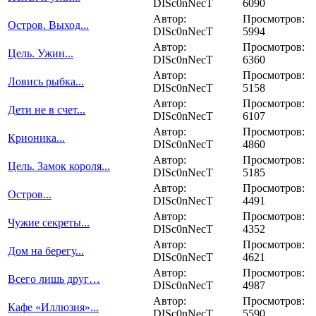
DISc0nNecT
6090
Автор:
Просмотров:
Остров. Выход...
DISc0nNecT
5994
Автор:
Просмотров:
Цель. Ужин...
DISc0nNecT
6360
Автор:
Просмотров:
Ловись рыбка...
DISc0nNecT
5158
Автор:
Просмотров:
Дети не в счет...
DISc0nNecT
6107
Автор:
Просмотров:
Крионика...
DISc0nNecT
4860
Автор:
Просмотров:
Цель. Замок короля...
DISc0nNecT
5185
Автор:
Просмотров:
Остров...
DISc0nNecT
4491
Автор:
Просмотров:
Чужие секреты...
DISc0nNecT
4352
Автор:
Просмотров:
Дом на берегу...
DISc0nNecT
4621
Автор:
Просмотров:
Всего лишь друг…
DISc0nNecT
4987
Автор:
Просмотров:
Кафе «Иллюзия»...
DISc0nNecT
5590