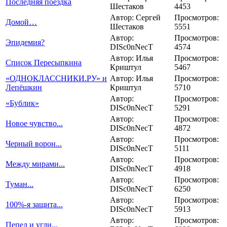
Последняя поездка
Шестаков
4453
Автор: Сергей
Просмотров:
Домой…
Шестаков
5551
Автор:
Просмотров:
Эпидемия?
DISc0nNecT
4574
Автор: Илья
Просмотров:
Список Пересыпкина
Криштул
5467
«ОДНОКЛАССНИКИ.РУ» и
Автор: Илья
Просмотров:
Лепёшкин
Криштул
5710
Автор:
Просмотров:
«Бублик»
DISc0nNecT
5291
Автор:
Просмотров:
Новое чувство...
DISc0nNecT
4872
Автор:
Просмотров:
Черный ворон...
DISc0nNecT
5111
Автор:
Просмотров:
Между мирами...
DISc0nNecT
4918
Автор:
Просмотров:
Туман...
DISc0nNecT
6250
Автор:
Просмотров:
100%-я защита...
DISc0nNecT
5913
Автор:
Просмотров:
Пепел и угли...