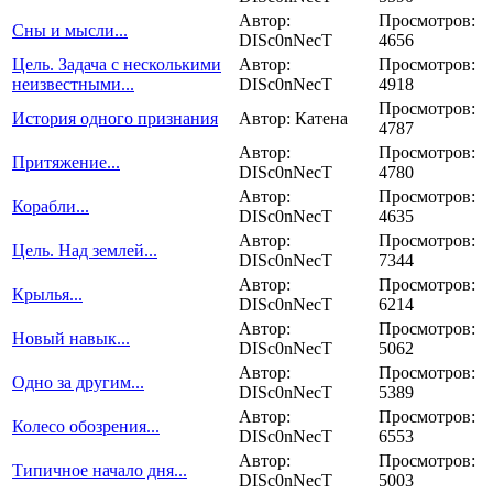
Автор:
Просмотров:
Сны и мысли...
DISc0nNecT
4656
Цель. Задача с несколькими
Автор:
Просмотров:
неизвестными...
DISc0nNecT
4918
Просмотров:
История одного признания
Автор: Катена
4787
Автор:
Просмотров:
Притяжение...
DISc0nNecT
4780
Автор:
Просмотров:
Корабли...
DISc0nNecT
4635
Автор:
Просмотров:
Цель. Над землей...
DISc0nNecT
7344
Автор:
Просмотров:
Крылья...
DISc0nNecT
6214
Автор:
Просмотров:
Новый навык...
DISc0nNecT
5062
Автор:
Просмотров:
Одно за другим...
DISc0nNecT
5389
Автор:
Просмотров:
Колесо обозрения...
DISc0nNecT
6553
Автор:
Просмотров:
Типичное начало дня...
DISc0nNecT
5003