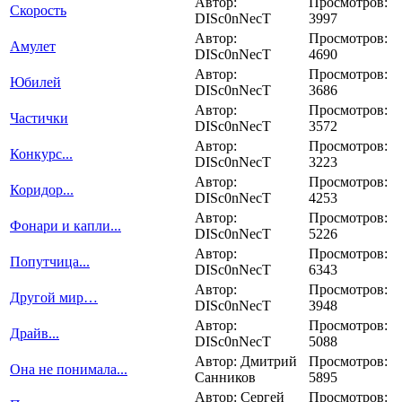
Автор:
Просмотров:
Скорость
DISc0nNecT
3997
Автор:
Просмотров:
Амулет
DISc0nNecT
4690
Автор:
Просмотров:
Юбилей
DISc0nNecT
3686
Автор:
Просмотров:
Частички
DISc0nNecT
3572
Автор:
Просмотров:
Конкурс...
DISc0nNecT
3223
Автор:
Просмотров:
Коридор...
DISc0nNecT
4253
Автор:
Просмотров:
Фонари и капли...
DISc0nNecT
5226
Автор:
Просмотров:
Попутчица...
DISc0nNecT
6343
Автор:
Просмотров:
Другой мир…
DISc0nNecT
3948
Автор:
Просмотров:
Драйв...
DISc0nNecT
5088
Автор: Дмитрий
Просмотров:
Она не понимала...
Санников
5895
Автор: Сергей
Просмотров: