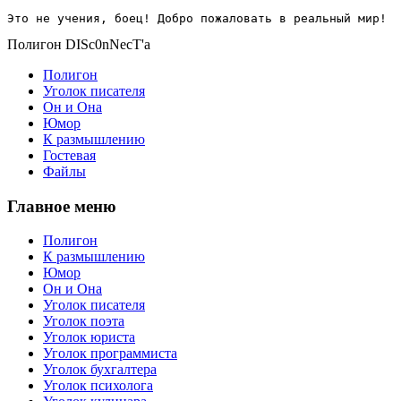
Это не учения, боец! Добро пожаловать в реальный мир!
Полигон DISc0nNecT'a
Полигон
Уголок писателя
Он и Она
Юмор
К размышлению
Гостевая
Файлы
Главное меню
Полигон
К размышлению
Юмор
Он и Она
Уголок писателя
Уголок поэта
Уголок юриста
Уголок программиста
Уголок бухгалтера
Уголок психолога