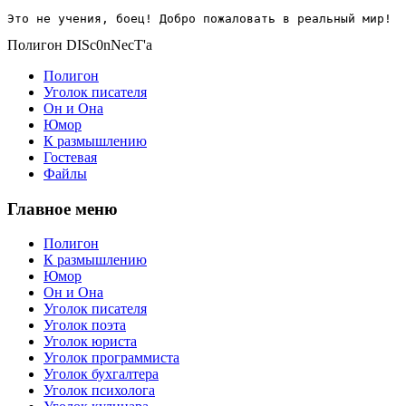
Это не учения, боец! Добро пожаловать в реальный мир!
Полигон DISc0nNecT'a
Полигон
Уголок писателя
Он и Она
Юмор
К размышлению
Гостевая
Файлы
Главное меню
Полигон
К размышлению
Юмор
Он и Она
Уголок писателя
Уголок поэта
Уголок юриста
Уголок программиста
Уголок бухгалтера
Уголок психолога