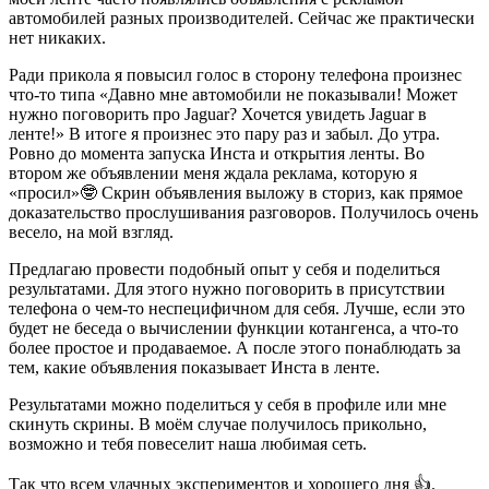
автомобилей разных производителей. Сейчас же практически
нет никаких.
Ради прикола я повысил голос в сторону телефона произнес
что-то типа «Давно мне автомобили не показывали! Может
нужно поговорить про Jaguar? Хочется увидеть Jaguar в
ленте!» В итоге я произнес это пару раз и забыл. До утра.
Ровно до момента запуска Инста и открытия ленты. Во
втором же объявлении меня ждала реклама, которую я
«просил»🤓 Скрин объявления выложу в сториз, как прямое
доказательство прослушивания разговоров. Получилось очень
весело, на мой взгляд.
Предлагаю провести подобный опыт у себя и поделиться
результатами. Для этого нужно поговорить в присутствии
телефона о чем-то неспецифичном для себя. Лучше, если это
будет не беседа о вычислении функции котангенса, а что-то
более простое и продаваемое. А после этого понаблюдать за
тем, какие объявления показывает Инста в ленте.
Результатами можно поделиться у себя в профиле или мне
скинуть скрины. В моём случае получилось прикольно,
возможно и тебя повеселит наша любимая сеть.
Так что всем удачных экспериментов и хорошего дня 👍.