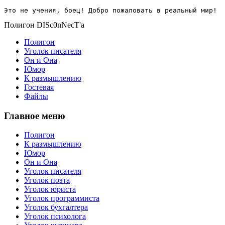
Это не учения, боец! Добро пожаловать в реальный мир!
Полигон DISc0nNecT'a
Полигон
Уголок писателя
Он и Она
Юмор
К размышлению
Гостевая
Файлы
Главное меню
Полигон
К размышлению
Юмор
Он и Она
Уголок писателя
Уголок поэта
Уголок юриста
Уголок программиста
Уголок бухгалтера
Уголок психолога