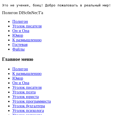
Это не учения, боец! Добро пожаловать в реальный мир!
Полигон DISc0nNecT'a
Полигон
Уголок писателя
Он и Она
Юмор
К размышлению
Гостевая
Файлы
Главное меню
Полигон
К размышлению
Юмор
Он и Она
Уголок писателя
Уголок поэта
Уголок юриста
Уголок программиста
Уголок бухгалтера
Уголок психолога