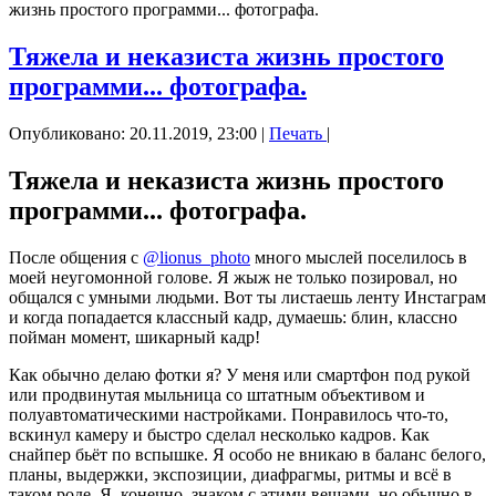
жизнь простого программи... фотографа.
Тяжела и неказиста жизнь простого
программи... фотографа.
Опубликовано: 20.11.2019, 23:00
|
Печать
|
Тяжела и неказиста жизнь простого
программи... фотографа.
После общения с
@lionus_photo
много мыслей поселилось в
моей неугомонной голове. Я жыж не только позировал, но
общался с умными людьми. Вот ты листаешь ленту Инстаграм
и когда попадается классный кадр, думаешь: блин, классно
пойман момент, шикарный кадр!
Как обычно делаю фотки я? У меня или смартфон под рукой
или продвинутая мыльница со штатным объективом и
полуавтоматическими настройками. Понравилось что-то,
вскинул камеру и быстро сделал несколько кадров. Как
снайпер бьёт по вспышке. Я особо не вникаю в баланс белого,
планы, выдержки, экспозиции, диафрагмы, ритмы и всё в
таком роде. Я, конечно, знаком с этими вещами, но обычно в