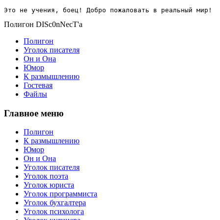
Это не учения, боец! Добро пожаловать в реальный мир!
Полигон DISc0nNecT'a
Полигон
Уголок писателя
Он и Она
Юмор
К размышлению
Гостевая
Файлы
Главное меню
Полигон
К размышлению
Юмор
Он и Она
Уголок писателя
Уголок поэта
Уголок юриста
Уголок программиста
Уголок бухгалтера
Уголок психолога