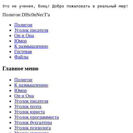
Это не учения, боец! Добро пожаловать в реальный мир!
Полигон DISc0nNecT'a
Полигон
Уголок писателя
Он и Она
Юмор
К размышлению
Гостевая
Файлы
Главное меню
Полигон
К размышлению
Юмор
Он и Она
Уголок писателя
Уголок поэта
Уголок юриста
Уголок программиста
Уголок бухгалтера
Уголок психолога