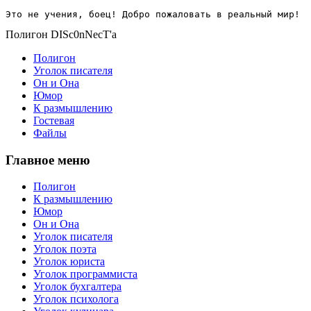
Это не учения, боец! Добро пожаловать в реальный мир!
Полигон DISc0nNecT'a
Полигон
Уголок писателя
Он и Она
Юмор
К размышлению
Гостевая
Файлы
Главное меню
Полигон
К размышлению
Юмор
Он и Она
Уголок писателя
Уголок поэта
Уголок юриста
Уголок программиста
Уголок бухгалтера
Уголок психолога