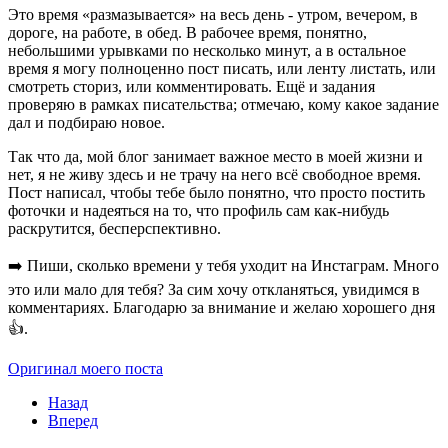
Это время «размазывается» на весь день - утром, вечером, в
дороге, на работе, в обед. В рабочее время, понятно,
небольшими урывками по несколько минут, а в остальное
время я могу полноценно пост писать, или ленту листать, или
смотреть сториз, или комментировать. Ещё и задания
проверяю в рамках писательства; отмечаю, кому какое задание
дал и подбираю новое.
Так что да, мой блог занимает важное место в моей жизни и
нет, я не живу здесь и не трачу на него всё свободное время.
Пост написал, чтобы тебе было понятно, что просто постить
фоточки и надеяться на то, что профиль сам как-нибудь
раскрутится, бесперспективно.
➡️ Пиши, сколько времени у тебя уходит на Инстаграм. Много
это или мало для тебя? За сим хочу откланяться, увидимся в
комментариях. Благодарю за внимание и желаю хорошего дня
👍.
Оригинал моего поста
Назад
Вперед