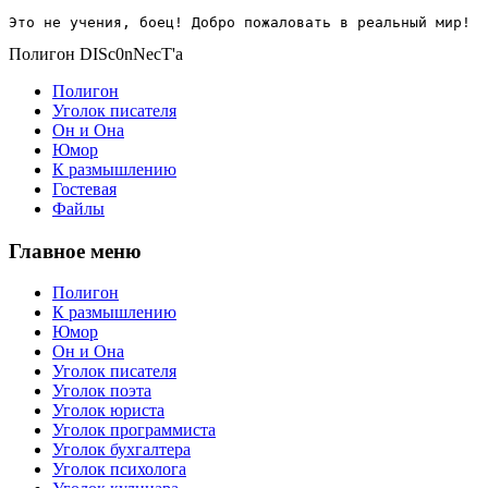
Это не учения, боец! Добро пожаловать в реальный мир!
Полигон DISc0nNecT'a
Полигон
Уголок писателя
Он и Она
Юмор
К размышлению
Гостевая
Файлы
Главное меню
Полигон
К размышлению
Юмор
Он и Она
Уголок писателя
Уголок поэта
Уголок юриста
Уголок программиста
Уголок бухгалтера
Уголок психолога