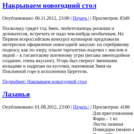
Накрываем новогодний стол
Опубликовано: 06.11.2012, 23:00
|
Печать
|
| Просмотров: 8349
Поскольку грядет год Змеи, любительницы роскоши и
деликатесов, встречать ее надо чем-нибудь необычным. На
Первом всероссийском конкурсе кулинаров предложили
интересное оформление новогодней закуски: по серебряному
подносу, как по озеру, плыли тарталетки-лодочки с маслом и
икрой – к гигантскому копченому угрю (весьма змееподобное
создание, очень вкусное). Угорь был свернут змеиными
кольцами и надрезан на кусочки, напоминая Змия на
Поклонной горе в исполнении Церетели.
Подробнее: Накрываем новогодний стол
Лазанья
Опубликовано: 01.08.2012, 23:00
|
Печать
|
| Просмотров: 4186
Для приготовления
Фарш – 1 кг.
Листы лазаньи
Помидоры (можно м