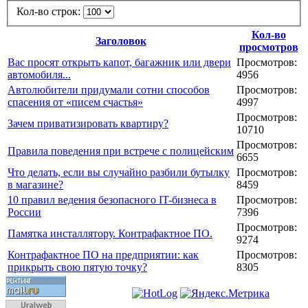
Кол-во строк:
Кол-во
Заголовок
просмотров
Вас просят открыть капот, багажник или двери
Просмотров:
автомобиля...
4956
Автолюбители придумали сотни способов
Просмотров:
спасения от «писем счастья»
4997
Просмотров:
Зачем приватизировать квартиру?
10710
Просмотров:
Правила поведения при встрече с полицейским
6655
Что делать, если вы случайно разбили бутылку
Просмотров:
в магазине?
8459
10 правил ведения безопасного IT-бизнеса в
Просмотров:
России
7396
Просмотров:
Памятка инсталлятору. Контрафактное ПО.
9274
Контрафактное ПО на предприятии: как
Просмотров:
прикрыть свою пятую точку?
8305