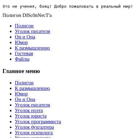
Это не учения, боец! Добро пожаловать в реальный мир!
Полигон DISc0nNecT'a
Полигон
Уголок писателя
Он и Она
Юмор
К размышлению
Гостевая
Файлы
Главное меню
Полигон
К размышлению
Юмор
Он и Она
Уголок писателя
Уголок поэта
Уголок юриста
Уголок программиста
Уголок бухгалтера
Уголок психолога