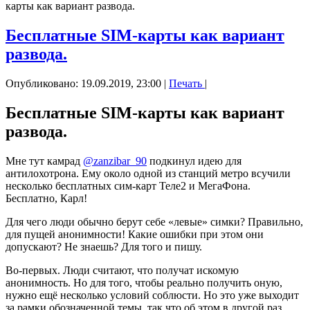
карты как вариант развода.
Бесплатные SIM-карты как вариант
развода.
Опубликовано: 19.09.2019, 23:00
|
Печать
|
Бесплатные SIM-карты как вариант
развода.
Мне тут
камрад
@zanzibar_90
подкинул
идею для
антилохотрона. Ему около одной из станций метро всучили
несколько бесплатных сим-карт Теле2 и МегаФона.
Бесплатно, Карл!
Для чего люди обычно берут себе «левые» симки? Правильно,
для пущей анонимности! Какие ошибки при этом они
допускают? Не знаешь? Для того и пишу.
Во-первых. Люди считают, что получат искомую
анонимность. Но для того, чтобы реально получить оную,
нужно ещё несколько условий соблюсти. Но это уже выходит
за рамки обозначенной темы, так что об этом в другой раз.