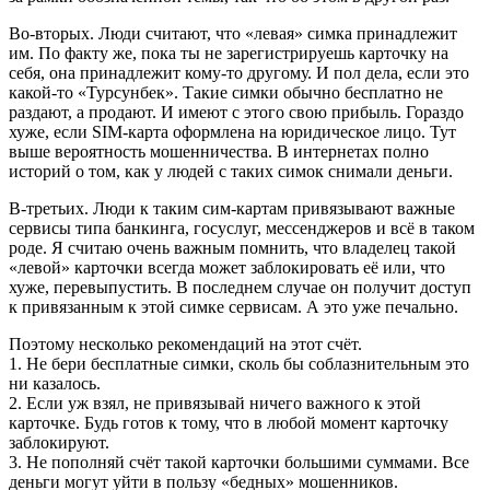
Во-вторых. Люди считают, что «левая» симка принадлежит
им. По факту же, пока ты не зарегистрируешь карточку на
себя, она принадлежит кому-то другому. И пол дела, если это
какой-то «Турсунбек». Такие симки обычно бесплатно не
раздают, а продают. И имеют с этого свою прибыль. Гораздо
хуже, если SIM-карта оформлена на юридическое лицо. Тут
выше вероятность мошенничества. В интернетах полно
историй о том, как у людей с таких симок снимали деньги.
В-третьих. Люди к таким сим-картам привязывают важные
сервисы типа банкинга, госуслуг, мессенджеров и всё в таком
роде. Я считаю очень важным помнить, что владелец такой
«левой» карточки всегда может заблокировать её или, что
хуже, перевыпустить. В последнем случае он получит доступ
к привязанным к этой симке сервисам. А это уже печально.
Поэтому несколько рекомендаций на этот счёт.
1. Не бери бесплатные симки, сколь бы соблазнительным это
ни казалось.
2. Если уж взял, не привязывай ничего важного к этой
карточке. Будь готов к тому, что в любой момент карточку
заблокируют.
3. Не пополняй счёт такой карточки большими суммами. Все
деньги могут уйти в пользу «бедных» мошенников.