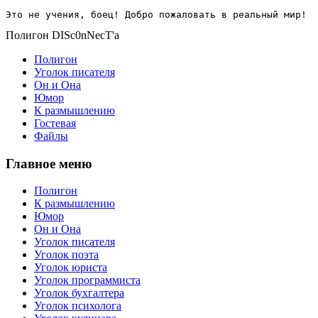
Это не учения, боец! Добро пожаловать в реальный мир!
Полигон DISc0nNecT'a
Полигон
Уголок писателя
Он и Она
Юмор
К размышлению
Гостевая
Файлы
Главное меню
Полигон
К размышлению
Юмор
Он и Она
Уголок писателя
Уголок поэта
Уголок юриста
Уголок программиста
Уголок бухгалтера
Уголок психолога