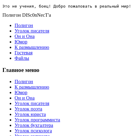
Это не учения, боец! Добро пожаловать в реальный мир!
Полигон DISc0nNecT'a
Полигон
Уголок писателя
Он и Она
Юмор
К размышлению
Гостевая
Файлы
Главное меню
Полигон
К размышлению
Юмор
Он и Она
Уголок писателя
Уголок поэта
Уголок юриста
Уголок программиста
Уголок бухгалтера
Уголок психолога