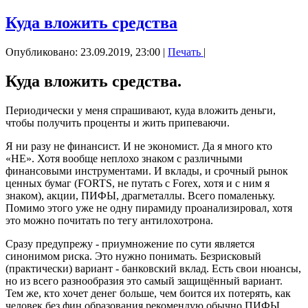
Куда вложить средства
Опубликовано: 23.09.2019, 23:00
|
Печать
|
Куда вложить средства.
Периодически у меня спрашивают, куда вложить деньги,
чтобы получить проценты и жить припеваючи.
Я ни разу не финансист. И не экономист. Да я много кто
«НЕ». Хотя вообще неплохо знаком с различными
финансовыми инструментами. И вклады, и срочный рынок
ценных бумаг (FORTS, не путать с Forex, хотя и с ним я
знаком), акции, ПИФЫ, драгметаллы. Всего помаленьку.
Помимо этого уже не одну пирамиду проанализировал, хотя
это можно почитать по тегу антилохотрона.
Сразу предупрежу - приумножение по сути является
синонимом риска. Это нужно понимать. Безрисковый
(практически) вариант - банковский вклад. Есть свои нюансы,
но из всего разнообразия это самый защищённый вариант.
Тем же, кто хочет денег больше, чем боится их потерять, как
человек без фин.образования рекомендую обычно ПИФЫ.