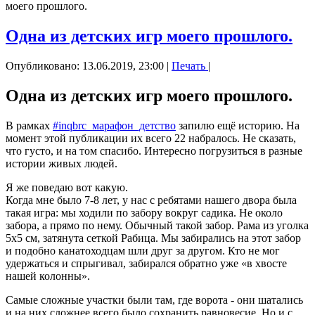
моего прошлого.
Одна из детских игр моего прошлого.
Опубликовано: 13.06.2019, 23:00
|
Печать
|
Одна из детских игр моего прошлого.
В рамках
#inqbrc_марафон_детство
запилю ещё историю. На
момент этой публикации их всего 22 набралось. Не сказать,
что густо, и на том спасибо. Интересно погрузиться в разные
истории живых людей.
Я же поведаю вот какую.
Когда мне было 7-8 лет, у нас с ребятами нашего двора была
такая игра: мы ходили по забору вокруг садика. Не около
забора, а прямо по нему. Обычный такой забор. Рама из уголка
5х5 см, затянута сеткой Рабица. Мы забирались на этот забор
и подобно канатоходцам шли друг за другом. Кто не мог
удержаться и спрыгивал, забирался обратно уже «в хвосте
нашей колонны».
Самые сложные участки были там, где ворота - они шатались
и на них сложнее всего было сохранить равновесие. Но и с