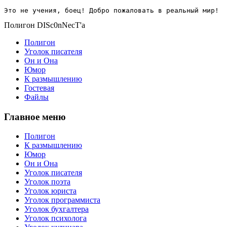
Это не учения, боец! Добро пожаловать в реальный мир!
Полигон DISc0nNecT'a
Полигон
Уголок писателя
Он и Она
Юмор
К размышлению
Гостевая
Файлы
Главное меню
Полигон
К размышлению
Юмор
Он и Она
Уголок писателя
Уголок поэта
Уголок юриста
Уголок программиста
Уголок бухгалтера
Уголок психолога