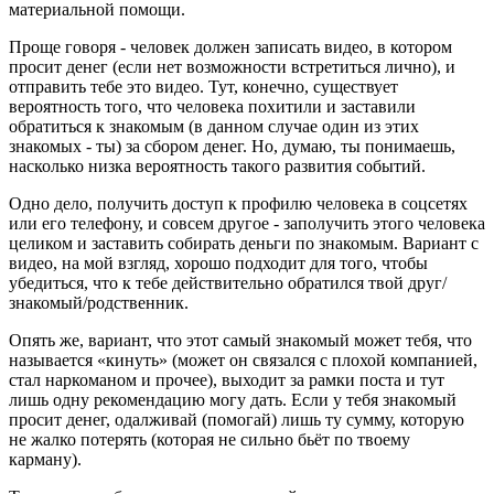
материальной помощи.
Проще говоря - человек должен записать видео, в котором
просит денег (если нет возможности встретиться лично), и
отправить тебе это видео. Тут, конечно, существует
вероятность того, что человека похитили и заставили
обратиться к знакомым (в данном случае один из этих
знакомых - ты) за сбором денег. Но, думаю, ты понимаешь,
насколько низка вероятность такого развития событий.
Одно дело, получить доступ к профилю человека в соцсетях
или его телефону, и совсем другое - заполучить этого человека
целиком и заставить собирать деньги по знакомым. Вариант с
видео, на мой взгляд, хорошо подходит для того, чтобы
убедиться, что к тебе действительно обратился твой друг/
знакомый/родственник.
Опять же, вариант, что этот самый знакомый может тебя, что
называется «кинуть» (может он связался с плохой компанией,
стал наркоманом и прочее), выходит за рамки поста и тут
лишь одну рекомендацию могу дать. Если у тебя знакомый
просит денег, одалживай (помогай) лишь ту сумму, которую
не жалко потерять (которая не сильно бьёт по твоему
карману).