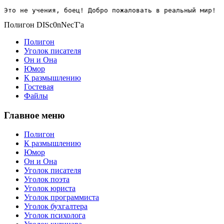
Это не учения, боец! Добро пожаловать в реальный мир!
Полигон DISc0nNecT'a
Полигон
Уголок писателя
Он и Она
Юмор
К размышлению
Гостевая
Файлы
Главное меню
Полигон
К размышлению
Юмор
Он и Она
Уголок писателя
Уголок поэта
Уголок юриста
Уголок программиста
Уголок бухгалтера
Уголок психолога