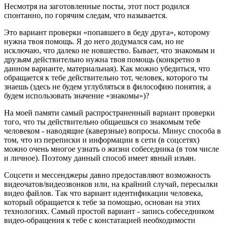
Несмотря на заготовленные посты, этот пост родился
спонтанно, по горячим следам, что называется.
Это вариант проверки «попавшего в беду друга», которому
нужна твоя помощь. Я до него додумался сам, но не
исключаю, что далеко не новшество. Бывает, что знакомым и
друзьям действительно нужна твоя помощь (конкретно в
данном варианте, материальная). Как можно убедиться, что
обращается к тебе действительно тот, человек, которого ты
знаешь (здесь не будем углубляться в философию понятия, а
будем использовать значение «знакомы»)?
На моей памяти самый распространенный вариант проверки
того, что ты действительно общаешься со знакомым тебе
человеком - наводящие (каверзные) вопросы. Минус способа в
том, что из переписки и информации в сети (в соцсетях)
можно очень многое узнать о жизни собеседника (в том числе
и личное). Поэтому данный способ имеет явный изъян.
Соцсети и мессенджеры давно предоставляют возможность
видеочатов/видеозвонков или, на крайний случай, пересылки
видео файлов. Так что вариант идентификации человека,
который обращается к тебе за помощью, основан на этих
технологиях. Самый простой вариант - запись собеседником
видео-обращения к тебе с констатацией необходимости