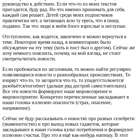
руководство к действию. Если что-то из моих текстов
пригодится, буду рад. Но что именно принимать для себя,
каждый сам решает. Детей среди моих подписчиков
практически нет, а читающих всю ту ересь, что я пишу,
подавно. Так что люди в моём блоге взрослые и неглупые.
Отступление, как водится, закончено и можно вернуться к
теме. Некоторое время назад, в комментариях было
обсуждение на эту тему (хоть и пост был о другом). Сейчас же
хочу немного пояснить, почему, на мой взгляд, не стоит
смотреть/читать новости.
Если пробежаться по заголовкам, то можно найти регулярно
появляющиеся новости о разнообразных происшествиях. То
взорвут что-то, то загорится что-то, то упадет/столкнется/
разобьётся/погибнет (дальше ряд дострой самостоятельно).
Все эти новости формируют наше мировоззрение и
мировосприятие. Конкретно перечисленные закладывают в
наши головы иллюзию опасности (страх, опасение,
напряжение).
Сейчас не буду рассказывать о новостях про разных селебрети
(знаменитостях) и про выход новых гаджетов, которые
закладывают в наши головы культ потребления и формируют
иллюзию счастья. Про это я ещё как-нибудь напишу. В этот