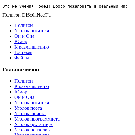
Это не учения, боец! Добро пожаловать в реальный мир!
Полигон DISc0nNecT'a
Полигон
Уголок писателя
Он и Она
Юмор
К размышлению
Гостевая
Файлы
Главное меню
Полигон
К размышлению
Юмор
Он и Она
Уголок писателя
Уголок поэта
Уголок юриста
Уголок программиста
Уголок бухгалтера
Уголок психолога