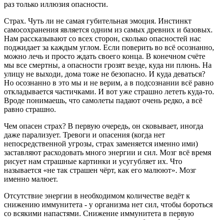
раз только иллюзия опасности.
Страх. Чуть ли не самая губительная эмоция. Инстинкт
самосохранения является одним из самых древних и базовых.
Нам рассказывают со всех сторон, сколько опасностей нас
поджидает за каждым углом. Если поверить во всё осознанно,
можно лечь и просто ждать своего конца. В конечном счёте
мы все смертны, а опасности грозят везде, куда ни плюнь. На
улицу не выходи, дома тоже не безопасно. И куда деваться?
Но осознанно в это мы и не верим, а в подсознании всё равно
откладывается частичками. И вот уже страшно лететь куда-то.
Вроде понимаешь, что самолеты падают очень редко, а всё
равно страшно.
Чем опасен страх? В первую очередь, он сковывает, иногда
даже парализует. Тревоги и опасения (когда нет
непосредственной угрозы, страх заменяется именно ими)
заставляют расходовать много энергии и сил. Мозг всё время
рисует нам страшные картинки и усугубляет их. Что
называется «не так страшен чёрт, как его малюют». Мозг
именно малюет.
Отсутствие энергии в необходимом количестве ведёт к
снижению иммунитета - у организма нет сил, чтобы бороться
со всякими напастями. Снижение иммунитета в первую