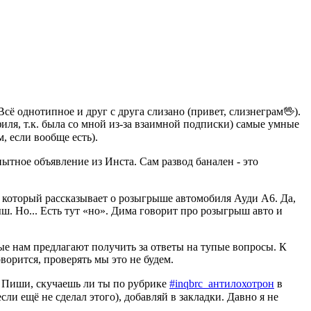
сё однотипное и друг с друга слизано (привет, слизнеграм🖖).
филя, т.к. была со мной из-за взаимной подписки) самые умные
, если вообще есть).
тное объявление из Инста. Сам развод банален - это
, который рассказывает о розыгрыше автомобиля Ауди А6. Да,
ш. Но... Есть тут «но». Дима говорит про розыгрыш авто и
рые нам предлагают получить за ответы на тупые вопросы. К
ворится, проверять мы это не будем.
. Пиши, скучаешь ли ты по рубрике
#inqbrc_антилохотрон
в
ли ещё не сделал этого), добавляй в закладки. Давно я не