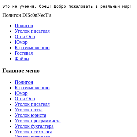
Это не учения, боец! Добро пожаловать в реальный мир!
Полигон DISc0nNecT'a
Полигон
Уголок писателя
Он и Она
Юмор
К размышлению
Гостевая
Файлы
Главное меню
Полигон
К размышлению
Юмор
Он и Она
Уголок писателя
Уголок поэта
Уголок юриста
Уголок программиста
Уголок бухгалтера
Уголок психолога