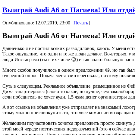
Выиграй Audi A6 от Нагиева! Или отдай
Опубликовано: 12.07.2019, 23:00
|
Печать
|
Выиграй Audi A6 от Нагиева! Или отдай
Давненько я не постил всяких разводиловок, каюсь. У меня ест
Такое ощущение, что одни и те же люди делают. Во-вторых, у м
люди Инстаграма (ты в их числе 😉) и так знают большую часть
Много скобок получилось в одном предложении 😆, но так был
очередной опрос. Подача меня заинтересовала, поэтому появилс
Суть в следующем. Рекламное объявление, размещенное из Фей
Дима запартнерился (слово то какое; но лучше, чем заколобори
если победитель не хочет ауди, 1,5 ляма денег организаторы дад
А вот ссылка из объявления уже отправляет на знакомый лохотр
этому можно присовокупить то, что «все комиссии возвращаются
Желающим поучаствовать хочется предложить просто скинуть д
этой моей череде поэтических недоразумений (это я сейчас два
клянчил активность. Пиши, если и по моему попрошайничеств