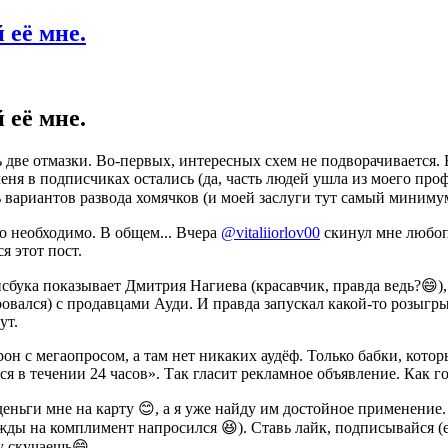
 её мне.
 её мне.
ь две отмазки. Во-первых, интересных схем не подворачивается. В
еня в подписчиках остались (да, часть людей ушла из моего про
 вариантов развода хомячков (и моей заслуги тут самый минимум
о необходимо. В общем... Вчера
@vitaliiorlov00
скинул мне любопы
я этот пост.
сбука показывает Дмитрия Нагиева (красавчик, правда ведь?😄)
ровался) с продавцами Ауди. И правда запускал какой-то розыгры
ут.
он с мегаопросом, а там нет никаких аудёф. Только бабки, кото
 в течении 24 часов». Так гласит рекламное объявление. Как го
еньги мне на карту 😊, а я уже найду им достойное применение
жды на комплимент напросился 😆). Ставь лайк, подписывайся (ес
у скучаешь😄