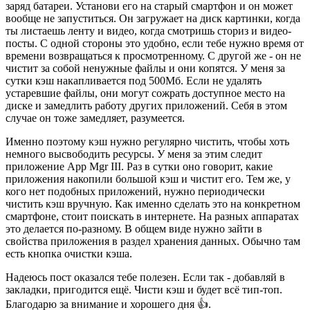
заряд батареи. Установи его на старый смартфон и он может
вообще не запуститься. Он загружает на диск картинки, когда
ты листаешь ленту и видео, когда смотришь сториз и видео-
посты. С одной стороны это удобно, если тебе нужно время от
времени возвращаться к просмотренному. С другой же - он не
чистит за собой ненужные файлы и они копятся. У меня за
сутки кэш накапливается под 500Мб. Если не удалять
устаревшие файлы, они могут сожрать доступное место на
диске и замедлить работу других приложений. Себя в этом
случае он тоже замедляет, разумеется.
Именно поэтому кэш нужно регулярно чистить, чтобы хоть
немного высвободить ресурсы. У меня за этим следит
приложение App Mgr III. Раз в сутки оно говорит, какие
приложения накопили большой кэш и чистит его. Тем же, у
кого нет подобных приложений, нужно периодически
чистить кэш вручную. Как именно сделать это на конкретном
смартфоне, стоит поискать в интернете. На разных аппаратах
это делается по-разному. В общем виде нужно зайти в
свойства приложения в раздел хранения данных. Обычно там
есть кнопка очистки кэша.
Надеюсь пост оказался тебе полезен. Если так - добавляй в
закладки, пригодится ещё. Чисти кэш и будет всё тип-топ.
Благодарю за внимание и хорошего дня 👍.