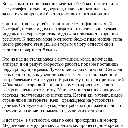
Когда какое-то приложение начинает безбожно тупить или
весь телефон этому подвержен, невольно начинаешь
задаваться вопросами быстродействия и оптимизации.
Одно дело, когда у тебя в принципе смартфон не самый
быстрый, и совсем другое, когда это относительно свежая
модель и по характеристикам должна показывать хороший
результат. К первым можно отнести бюджетные модели типа
моего рабочего Prestigio. Ко вторым я могу отнести свой
основной смартфон Xiaomi.
Кто из нас не сталкивался с ситуацией, когда покупаешь
аппарат, и он радует скоростью работы, пока не поставишь
пару-тройку программ. Думаю, таких большинство. Сегодня
речь не про то, как увеличиваются размеры приложений и
потребляемые ими ресурсы. Я расскажу про кэш приложений.
@бла задала хороший вопрос в комментариях и я решил
раскрыть немного эту тему. Многие приложения кэшируют
ресурсы, получаемые из интернета. Картинки, музыку, видео,
странички в интернете. Кэш - хранящиеся на устройстве
данные. Он нужен для ускорения работы приложения, но со
временем начинает её замедлять, если его не чистить.
Инстаграм, в частности, сам по себе прожорливый монстр.
Медленный и жрущий место на диске, процессорное время и