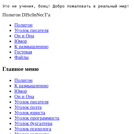
Это не учения, боец! Добро пожаловать в реальный мир!
Полигон DISc0nNecT'a
Полигон
Уголок писателя
Он и Она
Юмор
К размышлению
Гостевая
Файлы
Главное меню
Полигон
К размышлению
Юмор
Он и Она
Уголок писателя
Уголок поэта
Уголок юриста
Уголок программиста
Уголок бухгалтера
Уголок психолога