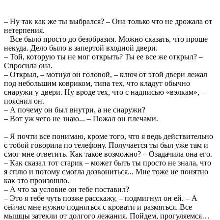
– Ну так как же ты выбрался? – Она только что не дрожала от
нетерпения.
– Все было просто до безобразия. Можно сказать, что проще
некуда. Дело было в запертой входной двери.
– Той, которую ты не мог открыть? Ты ее все же открыл? –
Спросила она.
– Открыл, – мотнул он головой, – ключ от этой двери лежал
под небольшим ковриком, типа тех, что кладут обычно
снаружи у двери. Ну вроде тех, что с надписью «вэлкам», –
пояснил он.
– А почему он был внутри, а не снаружи?
– Вот уж чего не знаю... – Пожал он плечами.
– Я почти все понимаю, кроме того, что я ведь действительно
с тобой говорила по телефону. Получается ты был уже там и
смог мне ответить. Как такое возможно? – Озадачила она его.
– Как сказал тот старик – может быть ты просто не знала, что
я сплю и потому смогла дозвониться... Мне тоже не понятно
как это произошло.
– А что за условие он тебе поставил?
– Это я тебе чуть позже расскажу, – подмигнул он ей. – А
сейчас мне нужно подняться с кровати и размяться. Все
мышцы затекли от долгого лежания. Пойдем, прогуляемся…