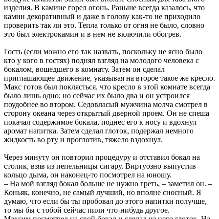
изделия. В камине горел огонь. Раньше всегда казалось, что
камин декоративный и даже в голову как-то не приходило
проверить так ли это. Тепла только от огня не было, словно
это был электрокамин и в нем не включили обогрев.
Гость (если можно его так назвать, поскольку не ясно было
кто у кого в гостях) поднял взгляд на молодого человека с
бокалом, вошедшего в комнату. Затем он сделал
приглашающее движение, указывая на второе такое же кресло.
Макс готов был поклясться, что кресло в этой комнате всегда
было лишь одно; но сейчас их было два и он устроился
поудобнее во втором. Седовласый мужчина молча смотрел в
сторону океана через открытый дверной проем. Он не спеша
покачал содержимое бокала, поднес его к носу и вдохнул
аромат напитка. Затем сделал глоток, подержал немного
жидкость во рту и проглотив, тяжело вздохнул.
Через минуту он повторил процедуру и отставил бокал на
столик, взяв из пепельницы сигару. Виртуозно выпустив
кольцо дыма, он наконец-то посмотрел на юношу.
– На мой взгляд бокал больше не нужно греть, – заметил он. –
Коньяк, конечно, не самый лучший, но вполне сносный. Я
думаю, что если бы ты пробовал до этого напитки получше,
то мы бы с тобой сейчас пили что-нибудь другое.
Максим посмотрел на свой бокал и сделал из него глоток. На