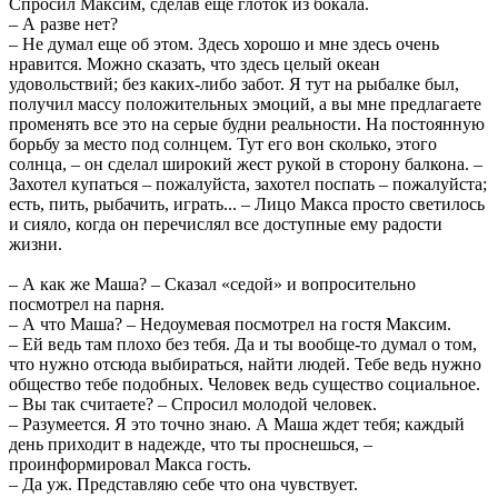
Спросил Максим, сделав еще глоток из бокала.
– А разве нет?
– Не думал еще об этом. Здесь хорошо и мне здесь очень
нравится. Можно сказать, что здесь целый океан
удовольствий; без каких-либо забот. Я тут на рыбалке был,
получил массу положительных эмоций, а вы мне предлагаете
променять все это на серые будни реальности. На постоянную
борьбу за место под солнцем. Тут его вон сколько, этого
солнца, – он сделал широкий жест рукой в сторону балкона. –
Захотел купаться – пожалуйста, захотел поспать – пожалуйста;
есть, пить, рыбачить, играть... – Лицо Макса просто светилось
и сияло, когда он перечислял все доступные ему радости
жизни.
– А как же Маша? – Сказал «седой» и вопросительно
посмотрел на парня.
– А что Маша? – Недоумевая посмотрел на гостя Максим.
– Ей ведь там плохо без тебя. Да и ты вообще-то думал о том,
что нужно отсюда выбираться, найти людей. Тебе ведь нужно
общество тебе подобных. Человек ведь существо социальное.
– Вы так считаете? – Спросил молодой человек.
– Разумеется. Я это точно знаю. А Маша ждет тебя; каждый
день приходит в надежде, что ты проснешься, –
проинформировал Макса гость.
– Да уж. Представляю себе что она чувствует.