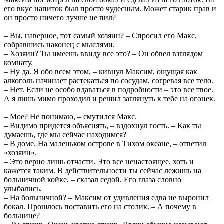
его вкус напиток был просто чудесным. Может старик прав и
он просто ничего лучше не пил?
– Вы, наверное, тот самый хозяин? – Спросил его Макс,
собравшись наконец с мыслями.
– Хозяин? Ты имеешь ввиду все это? – Он обвел взглядом
комнату.
– Ну да. Я обо всем этом, – кивнул Максим, ощущая как
алкоголь начинает растекаться по сосудам, согревая все тело.
– Нет. Если не особо вдаваться в подробности – это все твое.
А я лишь мимо проходил и решил заглянуть к тебе на огонек.
– Мое? Не понимаю, – смутился Макс.
– Видимо придется объяснять, – вздохнул гость. – Как ты
думаешь, где мы сейчас находимся?
– В доме. На маленьком острове в Тихом океане, – ответил
«хозяин».
– Это верно лишь отчасти. Это все ненастоящее, хоть и
кажется таким. В действительности ты сейчас лежишь на
больничной койке, – сказал седой. Его глаза словно
улыбались.
– На больничной? – Максим от удивления едва не выронил
бокал. Прошлось поставить его на столик. – А почему в
больнице?