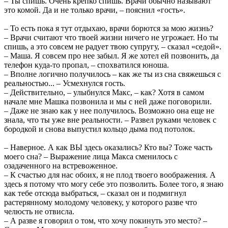
– Ты спишь. Очень крепко спишь. Врачи обычно называют
это комой. Да и не только врачи, – пояснил «гость».
– То есть пока я тут отдыхаю, врачи борются за мою жизнь?
– Врачи считают что твоей жизни ничего не угрожает. Но ты
спишь, а это совсем не радует твою супругу, – сказал «седой».
– Маша. Я совсем про нее забыл. Я же хотел ей позвонить, да
телефон куда-то пропал, – спохватился юноша.
– Вполне логично получилось – как же ты из сна свяжешься с
реальностью... – Усмехнулся гость.
– Действительно, – улыбнулся Макс, – как? Хотя в самом
начале мне Машка позвонила и мы с ней даже поговорили.
– Даже не знаю как у нее получилось. Возможно она еще не
знала, что ты уже вне реальности. – Развел руками человек с
бородкой и снова выпустил кольцо дыма под потолок.
– Наверное. А как ВЫ здесь оказались? Кто вы? Тоже часть
моего сна? – Выражение лица Макса сменилось с
озадаченного на встревоженное.
– К счастью для нас обоих, я не плод твоего воображения. А
здесь я потому что могу себе это позволить. Более того, я знаю
как тебе отсюда выбраться, – сказал он и подмигнул
растерянному молодому человеку, у которого разве что
челюсть не отвисла.
– А разве я говорил о том, что хочу покинуть это место? –