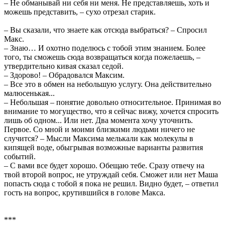
– Не обманывай ни себя ни меня. Не представляешь, хоть и
можешь представить, – сухо отрезал старик.
– Вы сказали, что знаете как отсюда выбраться? – Спросил
Макс.
– Знаю… И охотно поделюсь с тобой этим знанием. Более
того, ты сможешь сюда возвращаться когда пожелаешь, –
утвердительно кивая сказал седой.
– Здорово! – Обрадовался Максим.
– Все это в обмен на небольшую услугу. Она действительно
малюсенькая...
– Небольшая – понятие довольно относительное. Принимая во
внимание то могущество, что я сейчас вижу, хочется спросить
лишь об одном... Или нет. Два момента хочу уточнить.
Первое. Со мной и моими близкими людьми ничего не
случится? – Мысли Максима мелькали как молекулы в
кипящей воде, обыгрывая возможные варианты развития
событий.
– С вами все будет хорошо. Обещаю тебе. Сразу отвечу на
твой второй вопрос, не утруждай себя. Сможет или нет Маша
попасть сюда с тобой я пока не решил. Видно будет, – ответил
гость на вопрос, крутившийся в голове Макса.
***