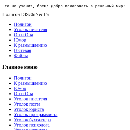
Это не учения, боец! Добро пожаловать в реальный мир!
Полигон DISc0nNecT'a
Полигон
Уголок писателя
Он и Она
Юмор
К размышлению
Гостевая
Файлы
Главное меню
Полигон
К размышлению
Юмор
Он и Она
Уголок писателя
Уголок поэта
Уголок юриста
Уголок программиста
Уголок бухгалтера
Уголок психолога