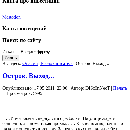
Книга про инвестиции
Mastodon
Карта посещений
Поиск по сайту
Искать...
Вы здесь:
Онлайн
Уголок писателя
Остров. Выход...
Остров. Выход...
Опубликовано: 17.05.2011, 23:00
|
Автор: DISc0nNecT
|
Печать
|
| Просмотров: 5995
– …И вот значит, вернулся я с рыбалки. На улице жара и
солнечно, а в доме такая прохлада… Как вспомню, начинаю
на коже ощущать прохладу. Зашел я в кухню, налил себе в