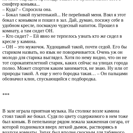
снифтер коньяка...
– Куда? – Спросила она.
– Бокал такой пузатенький... Не перебивай меня. Взял я этот
бокал с коньяком и пошел в зал. Дай, думаю, посижу себе в
удобном кресле, посмакую чудесный напиток. Прошел в
комнату, а там сидит ОН.
– Кто сидит? – Ей явно не терпелось узнать кто же сидел в
кресле у камина.
– ОН – это мужичок. Худощавый такой, почти седой. Его бы
стариком назвать, но язык не поворачивается. Очень уж он
молодо для старика выглядел. Хотя по нему видно, что он не
тот сорокапятилетний старик, каких сейчас на улицах города
полно. Может спортом каким занимается, не знаю. Ну или от
природы такой. А еще у него бородка такая… – Он пальцами
обозначил клин, спускающийся с подбородка.
***
В зале играла приятная музыка. На столике возле камина
стоял такой же бокал. Судя по цвету содержимого в нем тоже
был коньяк. В пепельнице рядом лежала зажженная сигара, от
которой поднимался вверх легкий дымок, растворяясь в
воздухе комнаты. Запах был вполне сносным для табачного