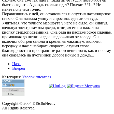
Сколько она уже так идет?.. Вряд ли ее туфли позволяют ей
быстро ходить. А дождь сколько идет? Полчаса? Час? Не
менее получаса точно.
Поравнявшись с ней, он остановился и опустил пассажирское
стекло. Она назвала улицу и спросила, едет ли он туда.
Учитывая, что точного маршрута у него не было, он кивнул,
щелкнул электрозамком двери, отпирая его, и нажал на
кнопку стеклоподъемника. Она села на пассажирское сиденье,
промокшая до нитки и едва не дрожащая от холода. Он
включил обогрев салона и кресла на максимум, включил
передачу и начал набирать скорость, слушая слова
благодарности и пространные разъяснения того, как и почему
она оказалась на пустынной дороге ночью в дождь...
Назад
Вперед
Категория:
Уголок писателя
Copyright © 2004 DISc0nNecT.
All Rights Reserved.