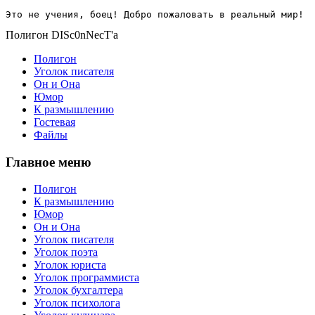
Это не учения, боец! Добро пожаловать в реальный мир!
Полигон DISc0nNecT'a
Полигон
Уголок писателя
Он и Она
Юмор
К размышлению
Гостевая
Файлы
Главное меню
Полигон
К размышлению
Юмор
Он и Она
Уголок писателя
Уголок поэта
Уголок юриста
Уголок программиста
Уголок бухгалтера
Уголок психолога