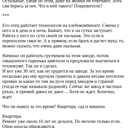
Остальные, узнав об этом, даже на звонки не отвечают. Хоть
сам берись за нее. Что в ней такого? Покровители?
***
Его отец работает технологом на хлебокомбинате. Смены у
него и в день и в ночь. Бывает, что и на сутки заступает.
Работа у него по сути своей не пыльная. Это если в
переносном смысле. А в прямом, если брать в расчет муку, то,
можно сказать, что очень даже пыльная.
Начинал он работать грузчиком на этом заводе, потом
смышленого паренька заметили и предложили выучиться в
техникуме. Так он и сделал.
И вот уже 30 лет, как он трудится на заводе. За это время
несколько раз ему вручали грамоты и давали весьма неплохие
премии за какие-то там заслуги перед заводом и страной
(тогда ее еще называли родиной). Сейчас же завод в частных
руках, и премий давно не дают… Хотя он ждет. Конечно,
ждет.
Что он нажил за это время? Квартира, сад и машина.
Квартира.
Ремонт уже около 10 лет не делался. По мелочи только если.
Обои иногда обновляются.