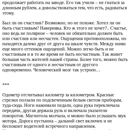
продолжает работать на заводе. Его так учили – не гнаться за
длинным рублем, а довольствоваться тем, что есть, радоваться
этому.
Был ли он счастлив? Возможно, но не похоже. Хотел ли он
быть счастливым? Наверняка. Кто ж этого не хочет?.. Счастье,
оно ведь не полярное – человек не обязательно должен быть
или счастлив или несчастен. Ощущения противоположны, но
находятся далеко друг от друга на шкале чувств. Между ними
еще много оттенков ощущений. Можно легко быть и не
счастливым и в то же время не быть несчастным. Так живет
большая часть жителей нашей страны. Более того, можно быть
счастливым от одного и несчастным от другого
одновременно. Человеческий мозг так устроен…
***
Одометр отсчитывал километр за километром. Красные
стрелки ползали по подсвеченным белым светом приборам,
туда-сюда. Ноги нажимали педали, одна рука переключала
передачи, другая держала руль и включала указатели
поворотов. Магнитола молчала, и можно было услышать звук
мотора. Дорога пустынна – дальний свет включен и не
беспокоит водителей встречного направления.