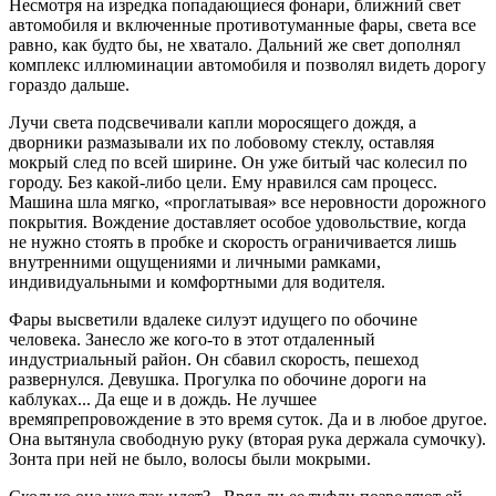
Несмотря на изредка попадающиеся фонари, ближний свет
автомобиля и включенные противотуманные фары, света все
равно, как будто бы, не хватало. Дальний же свет дополнял
комплекс иллюминации автомобиля и позволял видеть дорогу
гораздо дальше.
Лучи света подсвечивали капли моросящего дождя, а
дворники размазывали их по лобовому стеклу, оставляя
мокрый след по всей ширине. Он уже битый час колесил по
городу. Без какой-либо цели. Ему нравился сам процесс.
Машина шла мягко, «проглатывая» все неровности дорожного
покрытия. Вождение доставляет особое удовольствие, когда
не нужно стоять в пробке и скорость ограничивается лишь
внутренними ощущениями и личными рамками,
индивидуальными и комфортными для водителя.
Фары высветили вдалеке силуэт идущего по обочине
человека. Занесло же кого-то в этот отдаленный
индустриальный район. Он сбавил скорость, пешеход
развернулся. Девушка. Прогулка по обочине дороги на
каблуках... Да еще и в дождь. Не лучшее
времяпрепровождение в это время суток. Да и в любое другое.
Она вытянула свободную руку (вторая рука держала сумочку).
Зонта при ней не было, волосы были мокрыми.