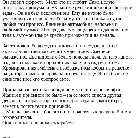
Он любил скорость. Мало кто не любит. Даже целую
поговорку придумали: «Какой же русский не любит быстрой
езды». Он не был исключением. Ему не нужно было
участвовать в гонках, чтобы кому-то что-то доказать, он
любил сам процесс. Единение автомобиля, человека и
любимой музыки. Непередаваемое ощущение вдавливания
тела в автомобильное кресло при нажатии на педаль.
За это можно было отдать многое. Он и отдавал. Этот
автомобиль стоил как десяток «десяток». Смешное
выражение. Две широких белых полосы вдоль синего капота
издалека выдавали породистых скакунов под капотом.
Хромированная эмблема с изображением кобры на решетке
радиатора, символизировала особую породу. И это было не
единственное его быстрое авто.
Припарковав авто на свободное место, он вошел в офис.
Жанны в приемной не было – на ее месте сидела другая
девушка, которая оторвала взгляд от экрана компьютера,
заметив посетителя в приемной.
– Мне назначено, – бросил он, направляясь к двери кабинета
руководителя.
Она кивнула и вернулась к работе.