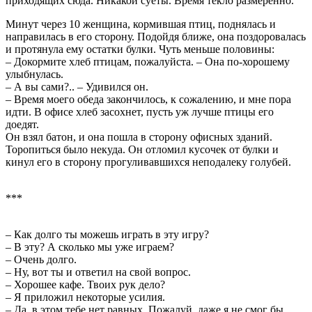
приходящих сюда. Никакой суеты. Время текло размеренно.
Минут через 10 женщина, кормившая птиц, поднялась и
направилась в его сторону. Подойдя ближе, она поздоровалась
и протянула ему остатки булки. Чуть меньше половины:
– Докормите хлеб птицам, пожалуйста. – Она по-хорошему
улыбнулась.
– А вы сами?.. – Удивился он.
– Время моего обеда закончилось, к сожалению, и мне пора
идти. В офисе хлеб засохнет, пусть уж лучше птицы его
доедят.
Он взял батон, и она пошла в сторону офисных зданий.
Торопиться было некуда. Он отломил кусочек от булки и
кинул его в сторону прогуливавшихся неподалеку голубей.
***
– Как долго ты можешь играть в эту игру?
– В эту? А сколько мы уже играем?
– Очень долго.
– Ну, вот ты и ответил на свой вопрос.
– Хорошее кафе. Твоих рук дело?
– Я приложил некоторые усилия.
– Да, в этом тебе нет равных. Пожалуй, даже я не смог бы