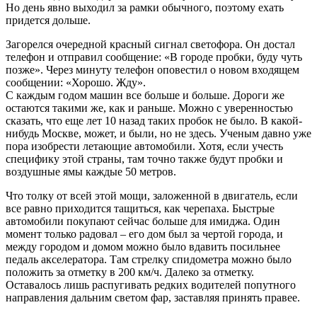
Но день явно выходил за рамки обычного, поэтому ехать
придется дольше.
Загорелся очередной красный сигнал светофора. Он достал
телефон и отправил сообщение: «В городе пробки, буду чуть
позже». Через минуту телефон оповестил о новом входящем
сообщении: «Хорошо. Жду».
С каждым годом машин все больше и больше. Дороги же
остаются такими же, как и раньше. Можно с уверенностью
сказать, что еще лет 10 назад таких пробок не было. В какой-
нибудь Москве, может, и были, но не здесь. Ученым давно уже
пора изобрести летающие автомобили. Хотя, если учесть
специфику этой страны, там точно также будут пробки и
воздушные ямы каждые 50 метров.
Что толку от всей этой мощи, заложенной в двигатель, если
все равно приходится тащиться, как черепаха. Быстрые
автомобили покупают сейчас больше для имиджа. Один
момент только радовал – его дом был за чертой города, и
между городом и домом можно было вдавить посильнее
педаль акселератора. Там стрелку спидометра можно было
положить за отметку в 200 км/ч. Далеко за отметку.
Оставалось лишь распугивать редких водителей попутного
направления дальним светом фар, заставляя принять правее.