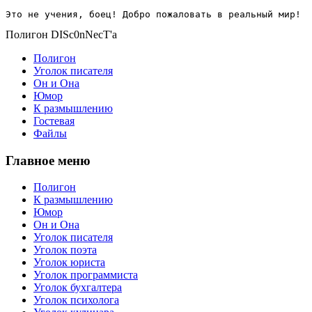
Это не учения, боец! Добро пожаловать в реальный мир!
Полигон DISc0nNecT'a
Полигон
Уголок писателя
Он и Она
Юмор
К размышлению
Гостевая
Файлы
Главное меню
Полигон
К размышлению
Юмор
Он и Она
Уголок писателя
Уголок поэта
Уголок юриста
Уголок программиста
Уголок бухгалтера
Уголок психолога