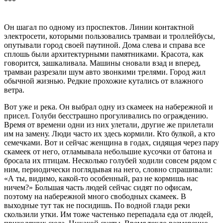
***
Он шагал по одному из проспектов. Линии контактной
электросети, которыми пользовались трамваи и троллейбусы,
опутывали город своей паутиной. Дома слева и справа все
сплошь были архитектурными памятниками. Красота, как
говорится, зашкаливала. Машины сновали взад и вперед,
трамваи разрезали шум авто звонкими трелями. Город жил
обычной жизнью. Редкие прохожие кутались от влажного
ветра.
Вот уже и река. Он выбрал одну из скамеек на набережной и
присел. Голуби бесстрашно прогуливались по ограждению.
Время от времени одни из них улетали, другие же прилетали
им на замену. Люди часто их здесь кормили. Кто булкой, а кто
семечками. Вот и сейчас женщина в годах, сидящая через пару
скамеек от него, отламывала небольшие кусочки от батона и
бросала их птицам. Несколько голубей ходили совсем рядом с
ним, периодически поглядывая на него, словно спрашивали:
«А ты, видимо, какой-то особенный, раз не кормишь нас
ничем?» Большая часть людей сейчас сидят по офисам,
поэтому на набережной много свободных скамеек. В
выходные тут так не посидишь. По водной глади реки
скользили утки. Им тоже частенько перепадала еда от людей,