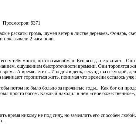
|
| Просмотров: 5371
абые раскаты грома, шумел ветер в листве деревьев. Фонарь, св
и показывали 2 часа ночи.
о у тебя много, но это самообман. Его всегда не хватает... Оно 
нанием, ощущением быстротечности времени. Они торопятся жить
ремя. А время летит... Изо дня в день, секунда за секундой, де
а начинают торопиться жить, понимая что времени осталось уже 
чтобы потом не было больно за прожитые годы... Как бог он про
 был просто богом. Каждый находил в нем «свое божественное», 
ить время никому не под силу, но замедлить его способен любой.
...