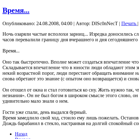
Время...
Опубликовано: 24.08.2008, 04:00
|
Автор: DISc0nNecT
|
Печать
Ночь озаряли частые всполохи зарниц... Изредка доносились сл
часов перевалили границу дня вчерашнего и дня сегодняшнего 
Время...
Оно так быстротечно. Вполне может создаться впечатление что ег
Складывается впечатление что в юности люди обладают этим з
некий возрастной порог, люди перестают обращать внимание на в
снова обретают это знание (с опытом оно возвращается) и снов
Он отошел от окна и стал готовиться ко сну. Жить нужно так, 
незнания». Он не был богом в широком смысле этого слово, он
удивительно мало знали о нем.
Гости уже спали, день выдался бурный.
Время замедлило свой ход, стоило ему лишь пожелать. Останов
Дождь барабанил в стекло, настраивая на долгий спокойный сон
Назад