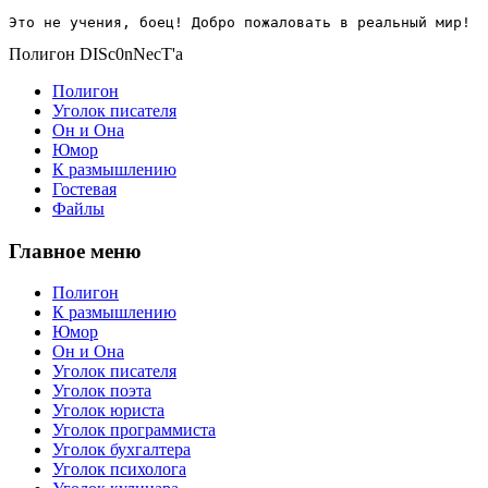
Это не учения, боец! Добро пожаловать в реальный мир!
Полигон DISc0nNecT'a
Полигон
Уголок писателя
Он и Она
Юмор
К размышлению
Гостевая
Файлы
Главное меню
Полигон
К размышлению
Юмор
Он и Она
Уголок писателя
Уголок поэта
Уголок юриста
Уголок программиста
Уголок бухгалтера
Уголок психолога