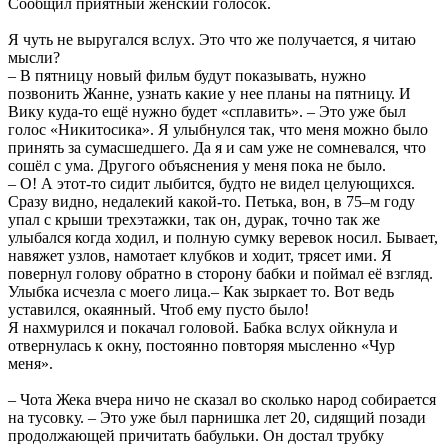
Сообщил приятный женский голосок.
Я чуть не выругался вслух. Это что же получается, я читаю
мысли?
– В пятницу новый фильм будут показывать, нужно
позвонить Жанне, узнать какие у нее планы на пятницу. И
Вику куда-то ещё нужно будет «сплавить». – Это уже был
голос «Никитосика». Я улыбнулся так, что меня можно было
принять за сумасшедшего. Да я и сам уже не сомневался, что
сошёл с ума. Другого объяснения у меня пока не было.
– О! А этот-то сидит лыбится, будто не видел целующихся.
Сразу видно, недалекий какой-то. Петька, вон, в 75–м году
упал с крыши трехэтажки, так он, дурак, точно так же
улыбался когда ходил, и полную сумку веревок носил. Бывает,
навяжет узлов, намотает клубков и ходит, трясет ими. Я
повернул голову обратно в сторону бабки и поймал её взгляд.
Улыбка исчезла с моего лица.– Как зыркает то. Вот ведь
уставился, окаянный. Чтоб ему пусто было!
Я нахмурился и покачал головой. Бабка вслух ойкнула и
отвернулась к окну, постоянно повторяя мысленно «Чур
меня».
– Чота Жека вчера ничо не сказал во сколько народ собирается
на тусовку. – Это уже был парнишка лет 20, сидящий позади
продолжающей причитать бабульки. Он достал трубку