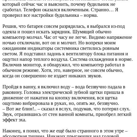
который сейчас час и выяснить, почему будильник не
сработал. Телефон оказался включенным. Странно… Я
проверил все настройки будильника – норма.
Решив, что батарея совсем разрядилась, я выбрался из-под
одеяла и пошел искать зарядник. Шумящий обычно
компьютер молчал. Час от часу не легче. Видимо напряжение
ночью отключали, вот он и молчит. Но вопреки моим
ожиданиям индикаторы системника светились ровным
светом. Я подставил ладонь к вентилятору блока питания и
ощутил напор теплого воздуха. Система охлаждения в норме.
Включив монитор, я обнаружил, что компьютер работал в
обычном режиме. Хотя, это, наверное, не совсем обычно,
когда он совершенно не издает никаких звуков.
Пройдя в ванну, я включил воду – вода беззвучно падала в
раковину. Головка электрической зубной щетки пришла в
движение от нажатия на кнопку включения, вся щетка
ощутимо вибрировала в руках, но, опять же, беззвучно.
– Вот же блин!.. – сказал я вслух, подумав, что потерял слух.
Звук, отразившись от стен ванной комнаты, приобрел легкий
эффект эха.
Наконец, я понял, что же ещё было странного в этом утре –
абсолютная тишина. Никаких прыгающих над головой