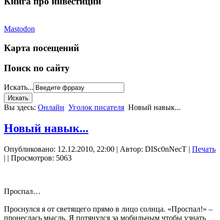
Книга про инвестиции
Mastodon
Карта посещений
Поиск по сайту
Искать...
Вы здесь:
Онлайн
Уголок писателя
Новый навык...
Новый навык...
Опубликовано: 12.12.2010, 22:00
|
Автор: DISc0nNecT
|
Печать
|
| Просмотров: 5063
Проспал…
Проснулся я от светящего прямо в лицо солнца. «Проспал!» –
пронеслась мысль. Я потянулся за мобильным чтобы узнать