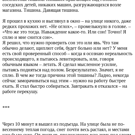
соседских детей, никаких машин, разгружающихся возле
магазина. Тишина. Давящая тишина.
Я прошел в кухню и выглянул в окно – на улице никого, даже
редких прохожих нет. «Не оглох», – промелькнуло в голове. –
«Что же это тогда. Наваждение какое-то. Или сон! Точно! Я
сплю и мне снится сон».
Я решил, что нужно проверить сон это или явь. Что там
обычно делают, щиплют себя, будет больно или нет? У меня
есть свой проверенный способ – когда я осознаю нереальность
происходящего, я пытаюсь левитировать, или, говоря
обычным языком – летать. Я сделал мысленное усилие,
пытаясь подняться над полом. Безрезультатно. Значит, я не
сплю. В чем же тогда причина этой тишины? Ладно, некогда
сейчас заморачиваться над этим – нужно на работу быстрее
ехать. Я стал быстро собираться. Завтракать я отказался – на
работе перекушу.
***
Через 10 минут я вышел из подъезда. На улице была не по-
весеннему теплая погода, снег почти весь растаял, и местами
уже было сухо. От листьев, пролежавших всю зиму под слоем