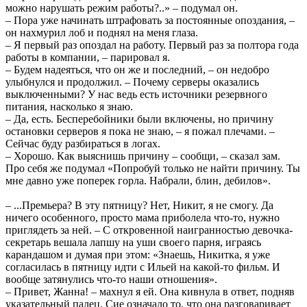
можно нарушать режим работы?..» – подумал он.
– Пора уже начинать штрафовать за постоянные опоздания, –
он нахмурил лоб и поднял на меня глаза.
– Я первый раз опоздал на работу. Первый раз за полтора года
работы в компании, – парировал я.
– Будем надеяться, что он же и последний, – он недобро
улыбнулся и продолжил. – Почему серверы оказались
выключенными? У нас ведь есть источники резервного
питания, насколько я знаю.
– Да, есть. Бесперебойники были включены, но причину
остановки серверов я пока не знаю, – я пожал плечами. –
Сейчас буду разбираться в логах.
– Хорошо. Как выяснишь причину – сообщи, – сказал зам.
Про себя же подумал «Попробуй только не найти причину. Ты
мне давно уже поперек горла. Набрали, блин, дебилов».
– ...Премьера? В эту пятницу? Нет, Никит, я не смогу. Да
ничего особенного, просто мама приболела что-то, нужно
приглядеть за ней. – С откровенной наигранностью девочка-
секретарь вешала лапшу на уши своего парня, играясь
карандашом и думая при этом: «Знаешь, Никитка, я уже
согласилась в пятницу идти с Ильей на какой-то фильм. И
вообще затянулись что-то наши отношения».
– Привет, Жанна! – махнул я ей. Она кивнула в ответ, подняв
указательный палец. Сие означало то, что она разговаривает