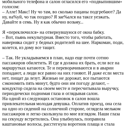
мобильного телефона и салон огласился его «подвыпившим»
голосом:
– Алле! Макс! Ну чо там, во сколько пацаны подгребают? Да
ну, на%уй, чо так поздно? Я зае%ался на таксе уезжать.
Давайте в семь. Ну я как обычно возьму...
Я «переключился» на отвернувшуюся от окна бабку.
– Вот, пьянь некультурная. Вместо того, чтобы работать,
наверняка сидит у бедных родителей на шее. Наркоман, поди,
колется, из дому все тащит.
– Так. Не укладываемся в план, надо еще почти сотню
пассажиров обилетить. И где я должна их брать, если все на
маршрутках катаются. Те и переворачиваются и в аварии
попадают, а люди все равно на них гоняют. И даже если места
нет, пищат да лезут. Жизнью не дорожат, все пытаются
сэкономить пять минут, будто они им погоду делают, –
кондуктор сидела на своем месте и пересчитывала выручку,
периодически поднимая глаза и оглядывая салон.
На одной из следующих остановок в салон вошла
привлекательная молодая девушка. Оплатив проезд, она села
на одно из сидений на солнечной стороне, оглядела мельком
пассажиров и легко скользнула по мне взглядом. Наши глаза
на секунду встретились. Она улыбнулась, поправила
каштановые волосы, расстегнула воротник плаща и стала