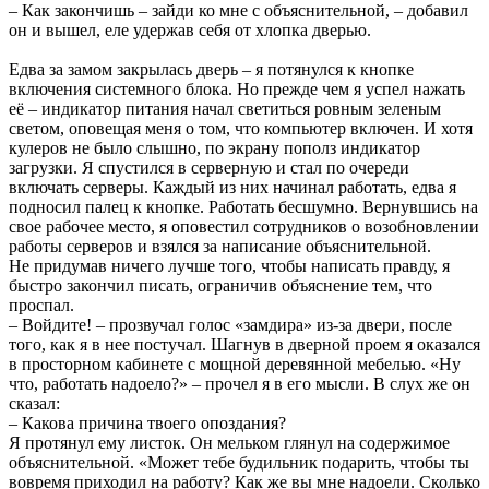
– Как закончишь – зайди ко мне с объяснительной, – добавил
он и вышел, еле удержав себя от хлопка дверью.
Едва за замом закрылась дверь – я потянулся к кнопке
включения системного блока. Но прежде чем я успел нажать
её – индикатор питания начал светиться ровным зеленым
светом, оповещая меня о том, что компьютер включен. И хотя
кулеров не было слышно, по экрану пополз индикатор
загрузки. Я спустился в серверную и стал по очереди
включать серверы. Каждый из них начинал работать, едва я
подносил палец к кнопке. Работать бесшумно. Вернувшись на
свое рабочее место, я оповестил сотрудников о возобновлении
работы серверов и взялся за написание объяснительной.
Не придумав ничего лучше того, чтобы написать правду, я
быстро закончил писать, ограничив объяснение тем, что
проспал.
– Войдите! – прозвучал голос «замдира» из-за двери, после
того, как я в нее постучал. Шагнув в дверной проем я оказался
в просторном кабинете с мощной деревянной мебелью. «Ну
что, работать надоело?» – прочел я в его мысли. В слух же он
сказал:
– Какова причина твоего опоздания?
Я протянул ему листок. Он мельком глянул на содержимое
объяснительной. «Может тебе будильник подарить, чтобы ты
вовремя приходил на работу? Как же вы мне надоели. Сколько