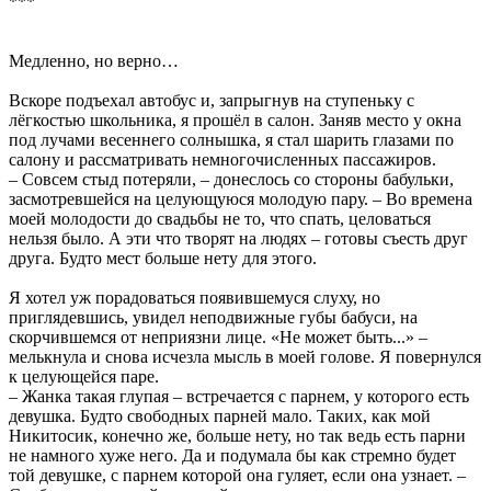
***
Медленно, но верно…
Вскоре подъехал автобус и, запрыгнув на ступеньку с
лёгкостью школьника, я прошёл в салон. Заняв место у окна
под лучами весеннего солнышка, я стал шарить глазами по
салону и рассматривать немногочисленных пассажиров.
– Совсем стыд потеряли, – донеслось со стороны бабульки,
засмотревшейся на целующуюся молодую пару. – Во времена
моей молодости до свадьбы не то, что спать, целоваться
нельзя было. А эти что творят на людях – готовы съесть друг
друга. Будто мест больше нету для этого.
Я хотел уж порадоваться появившемуся слуху, но
приглядевшись, увидел неподвижные губы бабуси, на
скорчившемся от неприязни лице. «Не может быть...» –
мелькнула и снова исчезла мысль в моей голове. Я повернулся
к целующейся паре.
– Жанка такая глупая – встречается с парнем, у которого есть
девушка. Будто свободных парней мало. Таких, как мой
Никитосик, конечно же, больше нету, но так ведь есть парни
не намного хуже него. Да и подумала бы как стремно будет
той девушке, с парнем которой она гуляет, если она узнает. –