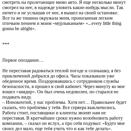
смотреть на пролетающие мимо авто. Я еще несколько минут
смотрел на нее, в надежде уловить какие-нибудь мысли. Так
ничего и не услышав от нее, я вышел на своей остановке.
Все та же тишина окружала меня, пронизанная легким
птичьим пением и моим «мурлыканьем» «...every little thing
gonna be alright».
***
Первое опоздание…
Не переставая радоваться теплой погоде и солнышку, я без
приключений добрался до офиса. Часы показывали уже
обеденное время. Поздоровавшись с сотрудником службы
безопасности, я прошел в свой кабинет. Через минуту ко мне
вошел «замдир». Он был очень недоволен, но старался не
подавать виду.
– Иннокентий, у нас проблемы. Хотя нет… Правильнее будет
сказать, что проблемы у тебя. Все сервера выключились.
Работа стоит, поставщики и клиенты звонят нам не
переставая. В кратчайшие сроки нужно возобновить работу
компании, – сказал он вслух, а про себя подумал: «Будто мне
своих дел мало, еще тебя учить что и как тебе делать».