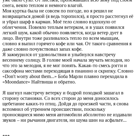
снега, веяло теплом и немного влагой.
Моя куртка была не совсем по погоде, но я решил не
возвращаться домой (я ведь торопился), я просто расстегнул её
и убрал шарф в карман. Моё тело словно вздохнуло от
облегчения. Повеяло теплым ветерком, и в ушах появился
легкий шум, какой обычно появляется, когда ветер дует в
лицо. Внутри тоже разливалось тепло по всем мышцам,
словно я выпил горячего кофе или чая. От такого сравнения я
даже словно почувствовал запах кофе.
Я зажмурился от удовольствия и улыбнулся навстречу
весеннему солнцу. В голове моей начала звучать мелодия, но
что это за мелодия, я не мог понять. Какая–то смесь рэгги и
саксофона местами переходящая в пианино и скрипку. Словно
«Don't worry about them...» Боба Марли плавно переходила в
«Moondance» Найтвиша и обратно.
Я шагнул навстречу ветерку и бодрой походкой зашагал в
сторону остановки. Со всех сторон до меня доносилось
щебетание каких-то птиц. Дойдя до проезжей части, я снова
вспомнил об утреннем происшествии, поскольку
проносящиеся мимо меня автомобили абсолютно не издавали
звуков – ни рычания двигателя, ни шума шин на асфальте...