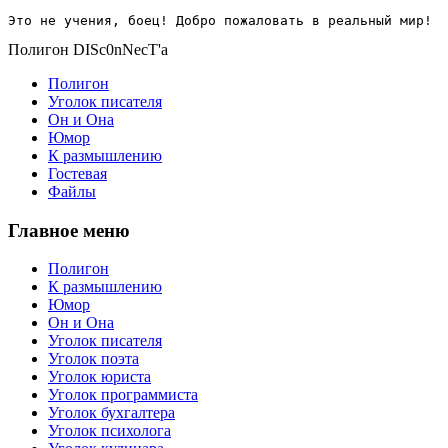
Это не учения, боец! Добро пожаловать в реальный мир!
Полигон DISc0nNecT'a
Полигон
Уголок писателя
Он и Она
Юмор
К размышлению
Гостевая
Файлы
Главное меню
Полигон
К размышлению
Юмор
Он и Она
Уголок писателя
Уголок поэта
Уголок юриста
Уголок программиста
Уголок бухгалтера
Уголок психолога