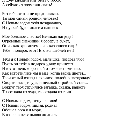
Я хочу каждый миг быть с тобою,
А сейчас - я хочу танцевать!
Без тебя жизни не представляю,
Ты мой самый родной человек!
С Новым годом тебя поздравляю,
И пускай будет долгим наш век!
Мое большое счастье! Великая награда!
Огромные снежинки я соберу в букет,
Они - как хризантемы из сказочного сада!
Тебе - подарок этот! Его волшебней нет!
Тебя я с Новым годом, малышка, поздравляю!
Пусть он тебе в подарок удачу принесет!
И в этот день морозный о том я вспоминаю,
Как встретились мы в мае, когда весна цветет...
Твой ясный взгляд искрился, подобно звездопаду!
Спортивная фигура, и нежный стройный стан...
Вокруг тебя струились загадка, сказка, радость.
Ты соткана из чуда, ты создана из тайн!
С Новым годом, женушка моя!
С Новым годом, милая, родная!
Обошел леса я и моря,
В озеро, в реку нырял до дна я,