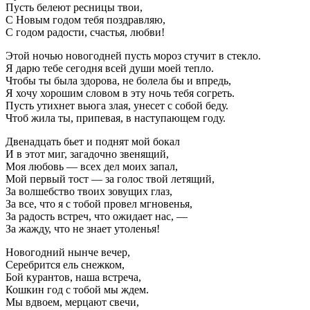
Пусть белеют ресницы твои,
С Новым годом тебя поздравляю,
С годом радости, счастья, любви!
Этой ночью новогодней пусть мороз стучит в стекло.
Я дарю тебе сегодня всей души моей тепло.
Чтобы ты была здорова, не болела бы и впредь,
Я хочу хорошим словом в эту ночь тебя согреть.
Пусть утихнет вьюга злая, унесет с собой беду.
Чтоб жила ты, припевая, в наступающем году.
Двенадцать бьет и поднят мой бокал
И в этот миг, загадочно звенящий,
Моя любовь — всех дел моих запал,
Мой первый тост — за голос твой летящий,
За волшебство твоих зовущих глаз,
За все, что я с тобой провел мгновенья,
За радость встреч, что ожидает нас, —
За жажду, что не знает утоленья!
Новогодний нынче вечер,
Серебрится ель снежком,
Бой курантов, наша встреча,
Кошкин год с тобой мы ждем.
Мы вдвоем, мерцают свечи,