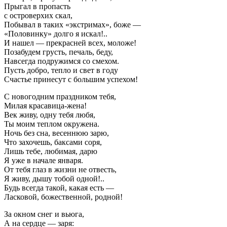
Прыгал в пропасть
с островерхих скал,
Побывал в таких «экстримах», боже —
«Половинку» долго я искал!..
И нашел — прекрасней всех, моложе!
Позабудем грусть, печаль, беду,
Навсегда подружимся со смехом.
Пусть добро, тепло и свет в году
Счастье принесут с большим успехом!
С новогодним праздником тебя,
Милая красавица-жена!
Век живу, одну тебя любя,
Ты моим теплом окружена.
Ночь без сна, весеннюю зарю,
Что захочешь, баксами соря,
Лишь тебе, любимая, дарю
Я уже в начале января.
От тебя глаз в жизни не отвесть,
Я живу, дышу тобой одной!..
Будь всегда такой, какая есть —
Ласковой, божественной, родной!
За окном снег и вьюга,
А на сердце — заря: