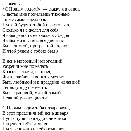
скажешь.
«С Новым годом!», — скажу я в ответ.
Счастья мне пожелаешь тихонько,
То же самое сделаю я.
Пускай будет с тобой его столько,
Сколько я не желал для себя.
Чтобы радость не зналась с бедою,
Чтобы жизнь твоя вся для тебя
Была чистой, прозрачной водою
И чтоб рядом с тобою был я.
В день морозный новогодний
Разреши мне пожелать
Красоты, удачи, счастья,
Жить, любить, творить, мечтать,
Быть любимой и в праздник желанной,
Теплоту в душе нести,
Быть красивой, милой дамой,
Нежной розою цвести!
С Новым годом тебя поздравляю,
В этот праздничный день января
Пусть пушистая чудо-снежинка
Поцелует тебя за меня.
Пусть снежинки тебя осыпают,