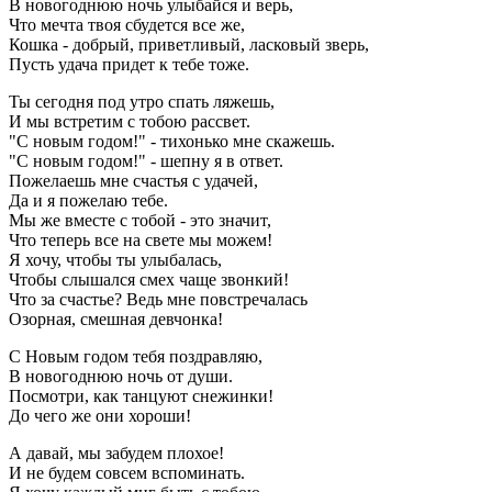
В новогоднюю ночь улыбайся и верь,
Что мечта твоя сбудется все же,
Кошка - добрый, приветливый, ласковый зверь,
Пусть удача придет к тебе тоже.
Ты сегодня под утро спать ляжешь,
И мы встретим с тобою рассвет.
"С новым годом!" - тихонько мне скажешь.
"С новым годом!" - шепну я в ответ.
Пожелаешь мне счастья с удачей,
Да и я пожелаю тебе.
Мы же вместе с тобой - это значит,
Что теперь все на свете мы можем!
Я хочу, чтобы ты улыбалась,
Чтобы слышался смех чаще звонкий!
Что за счастье? Ведь мне повстречалась
Озорная, смешная девчонка!
С Новым годом тебя поздравляю,
В новогоднюю ночь от души.
Посмотри, как танцуют снежинки!
До чего же они хороши!
А давай, мы забудем плохое!
И не будем совсем вспоминать.