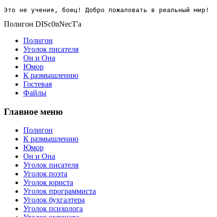
Это не учения, боец! Добро пожаловать в реальный мир!
Полигон DISc0nNecT'a
Полигон
Уголок писателя
Он и Она
Юмор
К размышлению
Гостевая
Файлы
Главное меню
Полигон
К размышлению
Юмор
Он и Она
Уголок писателя
Уголок поэта
Уголок юриста
Уголок программиста
Уголок бухгалтера
Уголок психолога