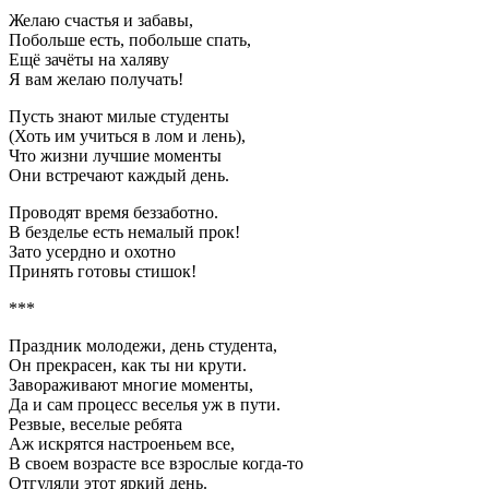
Желаю счастья и забавы,
Побольше есть, побольше спать,
Ещё зачёты на халяву
Я вам желаю получать!
Пусть знают милые студенты
(Хоть им учиться в лом и лень),
Что жизни лучшие моменты
Они встречают каждый день.
Проводят время беззаботно.
В безделье есть немалый прок!
Зато усердно и охотно
Принять готовы стишок!
***
Праздник молодежи, день студента,
Он прекрасен, как ты ни крути.
Завораживают многие моменты,
Да и сам процесс веселья уж в пути.
Резвые, веселые ребята
Аж искрятся настроеньем все,
В своем возрасте все взрослые когда-то
Отгуляли этот яркий день.