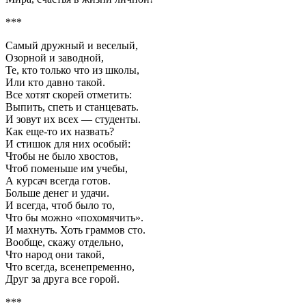
***
Самый дружный и веселый,
Озорной и заводной,
Те, кто только что из школы,
Или кто давно такой.
Все хотят скорей отметить:
Выпить, спеть и станцевать.
И зовут их всех — студенты.
Как еще-то их назвать?
И стишок для них особый:
Чтобы не было хвостов,
Чтоб поменьше им учебы,
А курсач всегда готов.
Больше денег и удачи.
И всегда, чтоб было то,
Что бы можно «похомячить».
И махнуть. Хоть граммов сто.
Вообще, скажу отдельно,
Что народ они такой,
Что всегда, всенепременно,
Друг за друга все горой.
***