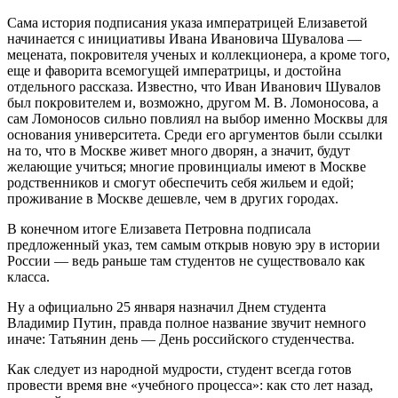
Сама история подписания указа императрицей Елизаветой
начинается с инициативы Ивана Ивановича Шувалова —
мецената, покровителя ученых и коллекционера, а кроме того,
еще и фаворита всемогущей императрицы, и достойна
отдельного рассказа. Известно, что Иван Иванович Шувалов
был покровителем и, возможно, другом М. В. Ломоносова, а
сам Ломоносов сильно повлиял на выбор именно Москвы для
основания университета. Среди его аргументов были ссылки
на то, что в Москве живет много дворян, а значит, будут
желающие учиться; многие провинциалы имеют в Москве
родственников и смогут обеспечить себя жильем и едой;
проживание в Москве дешевле, чем в других городах.
В конечном итоге Елизавета Петровна подписала
предложенный указ, тем самым открыв новую эру в истории
России — ведь раньше там студентов не существовало как
класса.
Ну а официально 25 января назначил Днем студента
Владимир Путин, правда полное название звучит немного
иначе: Татьянин день — День российского студенчества.
Как следует из народной мудрости, студент всегда готов
провести время вне «учебного процесса»: как сто лет назад,