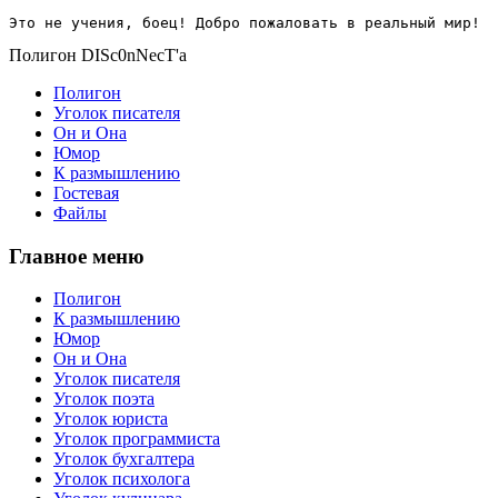
Это не учения, боец! Добро пожаловать в реальный мир!
Полигон DISc0nNecT'a
Полигон
Уголок писателя
Он и Она
Юмор
К размышлению
Гостевая
Файлы
Главное меню
Полигон
К размышлению
Юмор
Он и Она
Уголок писателя
Уголок поэта
Уголок юриста
Уголок программиста
Уголок бухгалтера
Уголок психолога