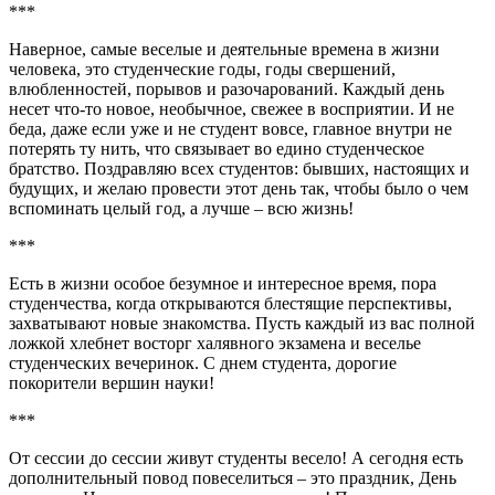
***
Наверное, самые веселые и деятельные времена в жизни
человека, это студенческие годы, годы свершений,
влюбленностей, порывов и разочарований. Каждый день
несет что-то новое, необычное, свежее в восприятии. И не
беда, даже если уже и не студент вовсе, главное внутри не
потерять ту нить, что связывает во едино студенческое
братство. Поздравляю всех студентов: бывших, настоящих и
будущих, и желаю провести этот день так, чтобы было о чем
вспоминать целый год, а лучше – всю жизнь!
***
Есть в жизни особое безумное и интересное время, пора
студенчества, когда открываются блестящие перспективы,
захватывают новые знакомства. Пусть каждый из вас полной
ложкой хлебнет восторг халявного экзамена и веселье
студенческих вечеринок. С днем студента, дорогие
покорители вершин науки!
***
От сессии до сессии живут студенты весело! А сегодня есть
дополнительный повод повеселиться – это праздник, День