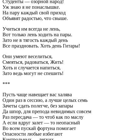
Студенты — озорной народ!
Уж знаю я не понаслышке.
На пару каждый свой приход
Объявят радостью, что свыше.
Учиться им всегда не лень,
Вот только лень ходить на пары.
Зато не в тягость каждый день
Все праздновать. Хоть день Гитары!
Они умеют веселиться,
Смеяться, радоваться, Жить!
Хоть и случается напиться,
Зато ведь могут не спешить!
***
Пусть чаще навещает вас халява
Один раз в сессию, а лучше целых семь
Зачеты сдать полегче, без запары
Да шпор, для препода невидимых совсем
Раз пересдача — то чтоб как по маслу
А если вдруг залет — то неопасный
Во всем пускай фортуна помогает
Опасности любые избегают
Контрольных — легких,