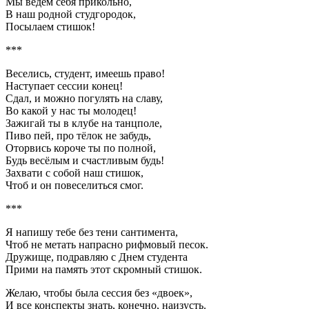
Мы ведём себя прикольно,
В наш родной студгородок,
Посылаем стишок!
***
Веселись, студент, имеешь право!
Наступает сессии конец!
Сдал, и можно погулять на славу,
Во какой у нас ты молодец!
Зажигай ты в клубе на танцполе,
Пиво пей, про тёлок не забудь,
Оторвись короче ты по полной,
Будь весёлым и счастливым будь!
Захвати с собой наш стишок,
Чтоб и он повеселиться смог.
***
Я напишу тебе без тени сантимента,
Чтоб не метать напрасно рифмовый песок.
Дружище, подравляю с Днем студента
Прими на память этот скромный стишок.
Желаю, чтобы была сессия без «двоек»,
И все конспекты знать, конечно, наизусть.