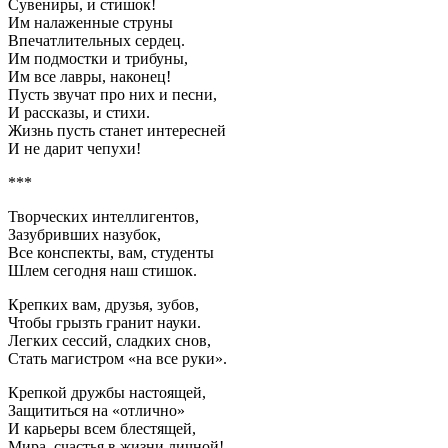
Сувениры, и стишок!
Им налаженные струны
Впечатлительных сердец.
Им подмостки и трибуны,
Им все лавры, наконец!
Пусть звучат про них и песни,
И рассказы, и стихи.
Жизнь пусть станет интересней
И не дарит чепухи!
***
Творческих интеллигентов,
Зазубривших назубок,
Все конспекты, вам, студенты
Шлем сегодня наш стишок.
Крепких вам, друзья, зубов,
Чтобы грызть гранит науки.
Легких сессий, сладких снов,
Стать магистром «на все руки».
Крепкой дружбы настоящей,
Защититься на «отлично»
И карьеры всем блестящей,
Мира, счастья в жизни личной!