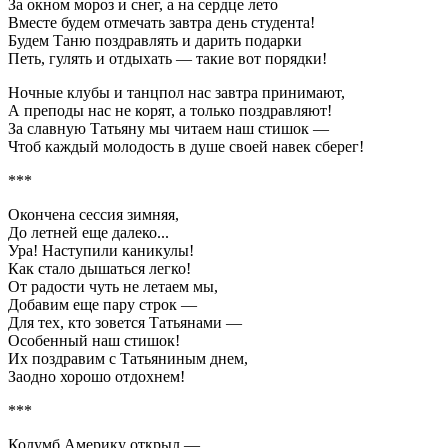
За окном мороз и снег, а на сердце лето
Вместе будем отмечать завтра день студента!
Будем Таню поздравлять и дарить подарки
Петь, гулять и отдыхать — такие вот порядки!
Ночные клубы и танцпол нас завтра принимают,
А преподы нас не корят, а только поздравляют!
За славную Татьяну мы читаем наш стишок —
Чтоб каждый молодость в душе своей навек сберег!
***
Окончена сессия зимняя,
До летней еще далеко...
Ура! Наступили каникулы!
Как стало дышаться легко!
От радости чуть не летаем мы,
Добавим еще пару строк —
Для тех, кто зовется Татьянами —
Особенный наш стишок!
Их поздравим с Татьяниным днем,
Заодно хорошо отдохнем!
***
Колумб Америку открыл —