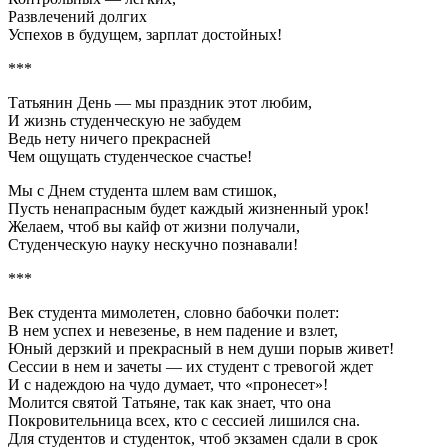
Развлечений долгих
Успехов в будущем, зарплат достойных!
***
Татьянин День — мы праздник этот любим,
И жизнь студенческую не забудем
Ведь нету ничего прекрасней
Чем ощущать студенческое счастье!
Мы с Днем студента шлем вам стишок,
Пусть ненапрасным будет каждый жизненный урок!
Желаем, чтоб вы кайф от жизни получали,
Студенческую науку нескучно познавали!
***
Век студента мимолетен, словно бабочки полет:
В нем успех и невезенье, в нем падение и взлет,
Юный дерзкий и прекрасный в нем души порыв живет!
Сессии в нем и зачеты — их студент с тревогой ждет
И с надеждою на чудо думает, что «пронесет»!
Молится святой Татьяне, так как знает, что она
Покровительница всех, кто с сессией лишился сна.
Для студентов и студенток, чтоб экзамен сдали в срок