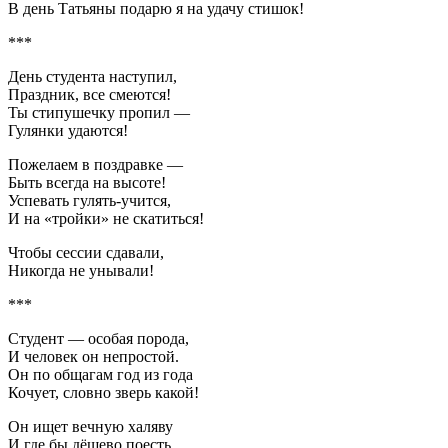
В день Татьяны подарю я на удачу стишок!
***
День студента наступил,
Праздник, все смеются!
Ты стипушечку пропил —
Гулянки удаются!
Пожелаем в поздравке —
Быть всегда на высоте!
Успевать гулять-учится,
И на «тройки» не скатиться!
Чтобы сессии сдавали,
Никогда не унывали!
***
Студент — особая порода,
И человек он непростой.
Он по общагам год из года
Кочует, словно зверь какой!
Он ищет вечную халяву
И где бы дёшево поесть.