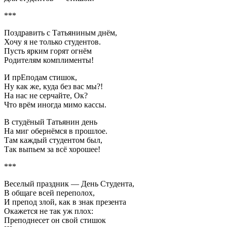
***
Поздравить с Татьяниным днём,
Хочу я не только студентов.
Пусть ярким горят огнём
Родителям комплименты!
И прЕподам стишок,
Ну как же, куда без вас мы?!
На нас не серчайте, Ок?
Что врём иногда мимо кассы.
В студёный Татьянин день
На миг обернёмся в прошлое.
Там каждый студентом был,
Так выпьем за всё хорошее!
***
Веселый праздник — День Студента,
В общаге всей переполох,
И препод злой, как в знак презента
Окажется не так уж плох:
Преподнесет он свой стишок