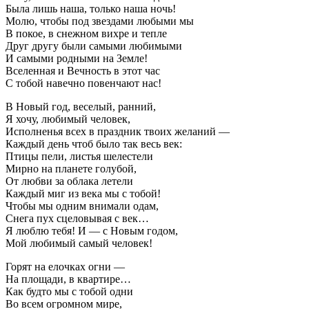
Была лишь наша, только наша ночь!
Молю, чтобы под звездами любыми мы
В покое, в снежном вихре и тепле
Друг другу были самыми любимыми
И самыми родными на Земле!
Вселенная и Вечность в этот час
С тобой навечно повенчают нас!
В Новый год, веселый, ранний,
Я хочу, любимый человек,
Исполненья всех в праздник твоих желаний —
Каждый день чтоб было так весь век:
Птицы пели, листья шелестели
Мирно на планете голубой,
От любви за облака летели
Каждый миг из века мы с тобой!
Чтобы мы одним внимали одам,
Снега пух сцеловывая с век…
Я люблю тебя! И — с Новым годом,
Мой любимый самый человек!
Горят на елочках огни —
На площади, в квартире…
Как будто мы с тобой одни
Во всем огромном мире,