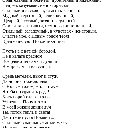
Обаятельный и нежный, ироничный и надежный.
Непредсказуемый, неповторимый,
Сильный и ласковый, самый красивый!
Мудрый, серьезный, великодушный,
Щедрый, веселый, хозяин радушный.
Самый талантливый, немного таинственный,
Стильный, загадочный, в чувствах - неистовый.
Счастье мое, с Новым годом тебя!
Крепко целую! Половинка твоя.
Пусть не с ватной бородой,
Не в халате красном
Все равно ты самый лучший,
В мире самый классный!
Средь метелей, вьюг и стуж,
Да ночного звездопада
С Новым годом, милый муж,
Я тебя поздравить рада!
Хоть порой слегка колюч —
Устаешь... Понятно это.
В моей жизни яркий луч
Ты, поток тепла и света!
Даст тебе пусть Новый год,
Сильный, славный, умный мачо,
Меньше грусти и невзгод,