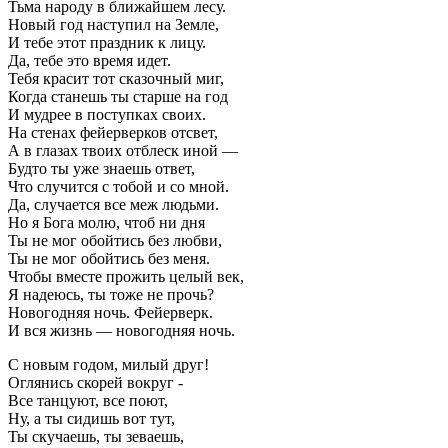
Тьма народу в ближайшем лесу.
Новый год наступил на Земле,
И тебе этот праздник к лицу.
Да, тебе это время идет.
Тебя красит тот сказочный миг,
Когда станешь ты старше на год
И мудрее в поступках своих.
На стенах фейерверков отсвет,
А в глазах твоих отблеск иной —
Будто ты уже знаешь ответ,
Что случится с тобой и со мной.
Да, случается все меж людьми.
Но я Бога молю, чтоб ни дня
Ты не мог обойтись без любви,
Ты не мог обойтись без меня.
Чтобы вместе прожить целый век,
Я надеюсь, ты тоже не прочь?
Новогодняя ночь. Фейерверк.
И вся жизнь — новогодняя ночь.
С новым годом, милый друг!
Оглянись скорей вокруг -
Все танцуют, все поют,
Ну, а ты сидишь вот тут,
Ты скучаешь, ты зеваешь,