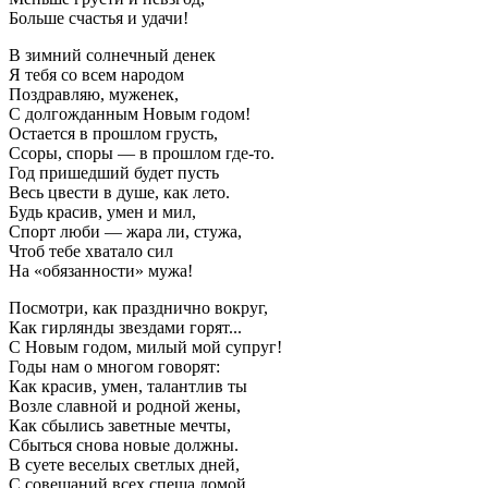
Больше счастья и удачи!
В зимний солнечный денек
Я тебя со всем народом
Поздравляю, муженек,
С долгожданным Новым годом!
Остается в прошлом грусть,
Ссоры, споры — в прошлом где-то.
Год пришедший будет пусть
Весь цвести в душе, как лето.
Будь красив, умен и мил,
Спорт люби — жара ли, стужа,
Чтоб тебе хватало сил
На «обязанности» мужа!
Посмотри, как празднично вокруг,
Как гирлянды звездами горят...
С Новым годом, милый мой супруг!
Годы нам о многом говорят:
Как красив, умен, талантлив ты
Возле славной и родной жены,
Как сбылись заветные мечты,
Сбыться снова новые должны.
В суете веселых светлых дней,
С совещаний всех спеша домой,