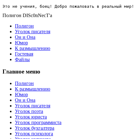
Это не учения, боец! Добро пожаловать в реальный мир!
Полигон DISc0nNecT'a
Полигон
Уголок писателя
Он и Она
Юмор
К размышлению
Гостевая
Файлы
Главное меню
Полигон
К размышлению
Юмор
Он и Она
Уголок писателя
Уголок поэта
Уголок юриста
Уголок программиста
Уголок бухгалтера
Уголок психолога