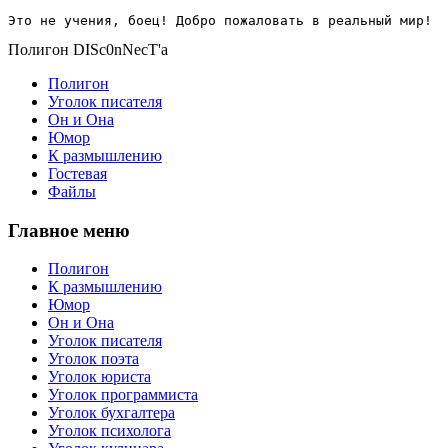
Это не учения, боец! Добро пожаловать в реальный мир!
Полигон DISc0nNecT'a
Полигон
Уголок писателя
Он и Она
Юмор
К размышлению
Гостевая
Файлы
Главное меню
Полигон
К размышлению
Юмор
Он и Она
Уголок писателя
Уголок поэта
Уголок юриста
Уголок программиста
Уголок бухгалтера
Уголок психолога