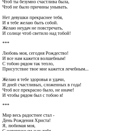
Чтоб ты безумно счастлива была,
Чтоб не было причины унывать.
Нет девушки прекраснее тебя,
И я тебе желаю быть собой.
Желаю неудач не повстречать,
И солнце чтоб светило над тобой!
***
Любовь моя, сегодня Рождество!
И все нам кажется волшебным!
С тобою рядом так тепло,
Присутствие твое мне кажется лечебным...
Желаю я тебе здоровья и удачи,
И дней счастливых, сложенных в года!
Чтоб все прекрасно было, не иначе!
И чтобы рядом был с тобою я!
***
Мир весь радостнее стал -
День Рождения Христа!
Я, любимая моя,
С нетерпеньем жду тебя.