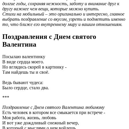
долгие годы, сохраняя нежность, заботу и внимание друг к
другу важнее чем вещи, которые можно купить.
Стихи на мобильный – это оригинально и интересно, главное
выбрать поздравление со вкусом, узреть и подметить именно
то, что ближе его внутреннему миру и вашим отношениям.
Поздравления с Днем святого
Валентина
Посылаю валентинку
В виде сердца моего.
Но вглядись скорей в картинку -
Там найдешь ты и своё.
Ведь бывают чудеса:
Было сердце, стало два.
***
Поздравление с Днем святого Валентина любимому
Есть человек в котоpом все смыкается пpи встpече -
Моя pабота, жизнь, любовь
И вот yже дождливый снежный вечеp,
В котоpый с мыслями о нем войдешь.