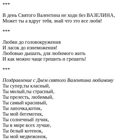
***
В день Святого Валентина не ходи без ВАЗЕЛИНА,
Может ты а вдруг тебя, знай что это все любя!
***
Любви до головокружения
И ласок до изнеможения!
Любовью дышать, для любимого жить
И как можно чаще грешить и грешить!
***
Поздравление с Днем святого Валентина любимому
Ты супер,ты класный,
Ты милый,ты страсный,
Ты прелесть, любимый,
Ты самый красивый,
Ты лапочка,котик,
Ты мой бегемотик,
Ты солнечный лучик,
Ты в мире всех лучше,
Ты белый котенок,
Ты мой медвежонок,