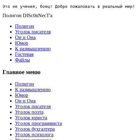
Это не учения, боец! Добро пожаловать в реальный мир!
Полигон DISc0nNecT'a
Полигон
Уголок писателя
Он и Она
Юмор
К размышлению
Гостевая
Файлы
Главное меню
Полигон
К размышлению
Юмор
Он и Она
Уголок писателя
Уголок поэта
Уголок юриста
Уголок программиста
Уголок бухгалтера
Уголок психолога