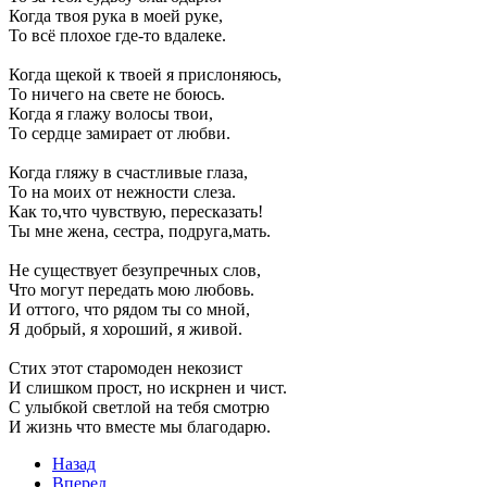
Когда твоя рука в моей руке,
То всё плохое где-то вдалеке.
Когда щекой к твоей я прислоняюсь,
То ничего на свете не боюсь.
Когда я глажу волосы твои,
То сердце замирает от любви.
Когда гляжу в счастливые глаза,
То на моих от нежности слеза.
Как то,что чувствую, пересказать!
Ты мне жена, сестра, подруга,мать.
Не существует безупречных слов,
Что могут передать мою любовь.
И оттого, что рядом ты со мной,
Я добрый, я хороший, я живой.
Стих этот старомоден некозист
И слишком прост, но искрнен и чист.
С улыбкой светлой на тебя смотрю
И жизнь что вместе мы благодарю.
Назад
Вперед