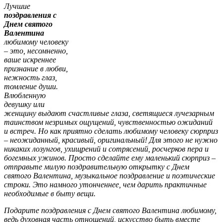
Лучшие
поздравления с
Днем святого
Валентина
любимому человеку
– это, несомненно,
ваше искреннее
признание в любви,
нежность глаз,
томление души.
Влюбленную
девушку или
женщину выдают счастливые глаза, светящиеся лучезарным
таинством незримых ощущений, чувственностью ожиданий
и встреч. Но как приятно сделать любимому человеку сюрприз
– неожиданный, красивый, оригинальный! Для этого не нужно
никаких лозунгов, ухищрений и сотрясений, росчерков пера и
богемных ужинов. Просто сделайте ему маленький сюрприз –
отправьте милую поздравительную открытку с Днем
святого Валентина, музыкальное поздравление и поэтические
строки. Это намного утонченнее, чем дарить практичные
необходимые в быту вещи.
Подарите поздравления с Днем святого Валентина любимому,
ведь духовная часть отношений, искусство быть вместе