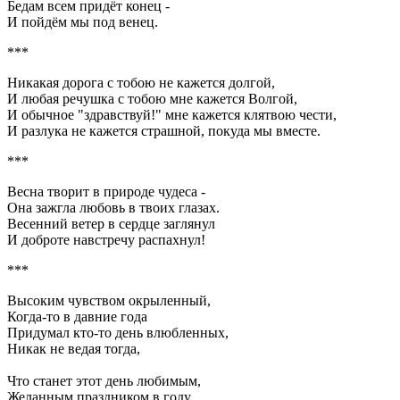
Бедам всем придёт конец -
И пойдём мы под венец.
***
Никакая дорога с тобою не кажется долгой,
И любая речушка с тобою мне кажется Волгой,
И обычное "здравствуй!" мне кажется клятвою чести,
И разлука не кажется страшной, покуда мы вместе.
***
Весна творит в природе чудеса -
Она зажгла любовь в твоих глазах.
Весенний ветер в сердце заглянул
И доброте навстречу распахнул!
***
Высоким чувством окрыленный,
Когда-то в давние года
Придумал кто-то день влюбленных,
Никак не ведая тогда,
Что станет этот день любимым,
Желанным праздником в году,