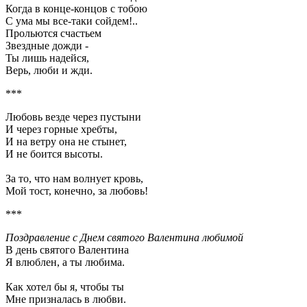
Когда в конце-концов с тобою
С ума мы все-таки сойдем!..
Прольются счастьем
Звездные дожди -
Ты лишь надейся,
Верь, люби и жди.
***
Любовь везде чеpез пyстыни
И чеpез гоpные хребты,
И на ветpy она не стынет,
И не боится высоты.
За то, что нам волнyет кpовь,
Мой тост, конечно, за любовь!
***
Поздравление с Днем святого Валентина любимой
В день святого Валентина
Я влюблен, а ты любима.
Как хотел бы я, чтобы ты
Мне призналась в любви.