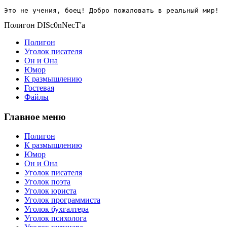
Это не учения, боец! Добро пожаловать в реальный мир!
Полигон DISc0nNecT'a
Полигон
Уголок писателя
Он и Она
Юмор
К размышлению
Гостевая
Файлы
Главное меню
Полигон
К размышлению
Юмор
Он и Она
Уголок писателя
Уголок поэта
Уголок юриста
Уголок программиста
Уголок бухгалтера
Уголок психолога