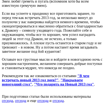
Змеи любят греметь и пугать (вспомним хотя бы всем
известную гремучую змею).
Если вы успеете к празднику все приготовить заранее, то
перед тем как встречать 2013 год, за несколько минут до
полуночи у вас наверняка найдется немного времени, чтобы
сконцентрироваться и мысленно обратиться с благодарностью
к Дракону – символу уходящего года. Пожелайте себе и
окружающим, чтобы все то хорошее, чем успел наградить
людей за этот год Дракон, не исчезло, а только
приумножилось. А плохое пусть останется в старом году и не
тревожит – в новом. Ну а потом настанет время загадывать
заветное желание под бой курантов!
Оставьте все грустные мысли и войдите в новогоднюю ночь с
хорошим настроением, желанием совершать добрые поступки
и становиться мудрее, что никогда не поздно.
Рекомендуем так же ознакомиться со статьями
"В чем
встречать новый 2013 год змеи?"
,
"Накрываем
новогодний стол"
,
"Что подарить на Новый 2013 год"
.
При подготовки статьи были использованы материалы
отсюда
,
отсюда
и еще
отсюда
и
отсюда
.