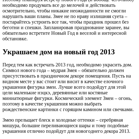
необходимо продумать все до мелочей и действовать
осмотрительно, чтобы никакие неожиданности не смогли
нарушить ваши планы. Змее не по нраву излишняя суета –
постарайтесь устроить все так, чтобы праздник прошел без
беготни и спешки. Запланировав празднование заранее, вы
обязательно встретите Новый Год в веселой и интересной
обстановке.
Украшаем дом на новый год 2013
Перед тем как встречать 2013 год, необходимо украсить дом.
Символ нового года – мудрая Змея – обязательно должен
присутствовать в праздничном декоре помещения. Пусть на
видном месте у вас стоит или висит в качестве елочного
украшения фигурка змеи. Лучше всего подойдут для этой
цели маленькие нэцкэ, деревянные или костяные
миниатюрные фигурки. Космический элемент Змеи – огонь,
поэтому в качестве украшения можно выбрать
рождественские картинки с горящим камином или свечками.
Змею прельщает блеск и холодные оттенки – серебряная
мишура, большие переливающиеся шары и тому подобные
украшения отлично подойдут для новогоднего декора 2013.