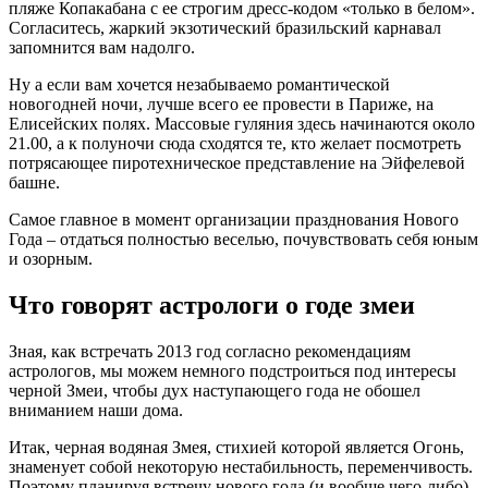
пляже Копакабана с ее строгим дресс-кодом «только в белом».
Согласитесь, жаркий экзотический бразильский карнавал
запомнится вам надолго.
Ну а если вам хочется незабываемо романтической
новогодней ночи, лучше всего ее провести в Париже, на
Елисейских полях. Массовые гуляния здесь начинаются около
21.00, а к полуночи сюда сходятся те, кто желает посмотреть
потрясающее пиротехническое представление на Эйфелевой
башне.
Самое главное в момент организации празднования Нового
Года – отдаться полностью веселью, почувствовать себя юным
и озорным.
Что говорят астрологи о годе змеи
Зная, как встречать 2013 год согласно рекомендациям
астрологов, мы можем немного подстроиться под интересы
черной Змеи, чтобы дух наступающего года не обошел
вниманием наши дома.
Итак, черная водяная Змея, стихией которой является Огонь,
знаменует собой некоторую нестабильность, переменчивость.
Поэтому планируя встречу нового года (и вообще чего-либо)