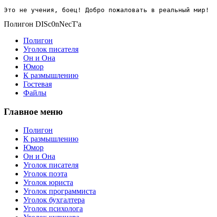
Это не учения, боец! Добро пожаловать в реальный мир!
Полигон DISc0nNecT'a
Полигон
Уголок писателя
Он и Она
Юмор
К размышлению
Гостевая
Файлы
Главное меню
Полигон
К размышлению
Юмор
Он и Она
Уголок писателя
Уголок поэта
Уголок юриста
Уголок программиста
Уголок бухгалтера
Уголок психолога