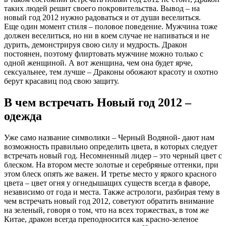
таких людей решит своего покровительства. Вывод – на
новый год 2012 нужно радоваться и от души веселиться.
Еще один момент стиля – половое поведение. Мужчина тоже
должен веселиться, но ни в коем случае не напиваться и не
дурить, демонстрируя свою силу и мудрость. Дракон
постоянен, поэтому флиртовать мужчине можно только с
одной женщиной. А вот женщина, чем она будет ярче,
сексуальнее, тем лучше – Драконы обожают красоту и охотно
берут красавиц под свою защиту.
В чем встречать Новый год 2012 –
одежда
Уже само название символики – Черный Водяной- дают нам
возможность правильно определить цвета, в которых следует
встречать новый год. Несомненный лидер – это черный цвет с
блеском. На втором месте золотые и серебряные оттенки, при
этом блеск опять же важен. И третье место у яркого красного
цвета – цвет огня у огнедышащих существ всегда в фаворе,
независимо от года и места. Также астрологи, разбирая тему в
чем встречать новый год 2012, советуют обратить внимание
на зеленый, говоря о том, что на всех торжествах, в том же
Китае, дракон всегда преподносится как красно-зеленое