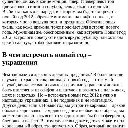
существо, он же, в конце концов, ящер. И завершают топ
цвета воды - синий и голубой, ведь дракон то водный!
Выбирая ткань для наряда, в котором вы будете встречать
новый год 2012, обратите внимание на шифон и шелк, в
которых много воздушности и праздника. Обтягивающая
ткань, как кожа дракона, тоже подойдет для встречи нового
года. Мужчинам же, обеспокоенным, как встречать Новый год
2012, астрологи советуют надеть яркую рубашку или хотя бы
яркий галстук, чтобы выглядеть празднично.
В чем встречать новый год –
украшения
Чем занимается дракон в древних преданиях? В большинстве
случаев - охраняет сокровища. И новый год – тот самый
случай, когда все ваши самые фееричные украшения должны
быть извлечены из сейфов и шкатулок и засиять на пальчиках,
шеях и запястьях. Но – встречать новый год 2012 нужно в
настоящих украшениях, а не подделках и не имитациях.
Другое дело, если в Новый год вы устроите карнавал – дракон
обожает карнавалы. Там, для создания необычного образа, вы
можете использовать все что угодно, лишь бы было феерично,
блестяще и весело. В этом случае вы даже одеться можете под
карнавальный образ, это допустимо. Образ, который воплотит