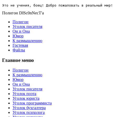
Это не учения, боец! Добро пожаловать в реальный мир!
Полигон DISc0nNecT'a
Полигон
Уголок писателя
Он и Она
Юмор
К размышлению
Гостевая
Файлы
Главное меню
Полигон
К размышлению
Юмор
Он и Она
Уголок писателя
Уголок поэта
Уголок юриста
Уголок программиста
Уголок бухгалтера
Уголок психолога