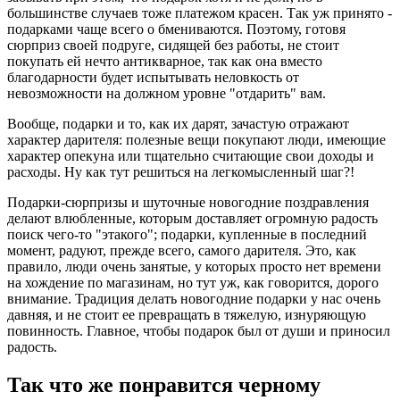
большинстве случаев тоже платежом красен. Так уж принято -
подарками чаще всего о бмениваются. Поэтому, готовя
сюрприз своей подруге, сидящей без работы, не стоит
покупать ей нечто антикварное, так как она вместо
благодарности будет испытывать неловкость от
невозможности на должном уровне "отдарить" вам.
Вообще, подарки и то, как их дарят, зачастую отражают
характер дарителя: полезные вещи покупают люди, имеющие
характер опекуна или тщательно считающие свои доходы и
расходы. Ну как тут решиться на легкомысленный шаг?!
Подарки-сюрпризы и шуточные новогодние поздравления
делают влюбленные, которым доставляет огромную радость
поиск чего-то "этакого"; подарки, купленные в последний
момент, радуют, прежде всего, самого дарителя. Это, как
правило, люди очень занятые, у которых просто нет времени
на хождение по магазинам, но тут уж, как говорится, дорого
внимание. Традиция делать новогодние подарки у нас очень
давняя, и не стоит ее превращать в тяжелую, изнуряющую
повинность. Главное, чтобы подарок был от души и приносил
радость.
Так что же понравится черному