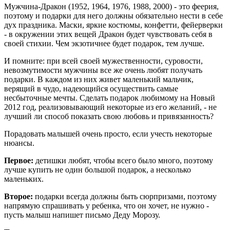
Мужчина-Дракон (1952, 1964, 1976, 1988, 2000) - это феерия,
поэтому и подарки для него должны обязательно нести в себе
дух праздника. Маски, яркие костюмы, конфетти, фейерверки
- в окружении этих вещей Дракон будет чувствовать себя в
своей стихии. Чем экзотичнее будет подарок, тем лучше.
И помните: при всей своей мужественности, суровости,
невозмутимости мужчины все же очень любят получать
подарки. В каждом из них живет маленький мальчик,
верящий в чудо, надеющийся осуществить самые
несбыточные мечты. Сделать подарок любимому на Новый
2012 год, реализовывающий некоторые из его желаний, - не
лучший ли способ показать свою любовь и привязанность?
Порадовать малышей очень просто, если учесть некоторые
нюансы.
Первое:
детишки любят, чтобы всего было много, поэтому
лучше купить не один большой подарок, а несколько
маленьких.
Второе:
подарки всегда должны быть сюрпризами, поэтому
напрямую спрашивать у ребенка, что он хочет, не нужно -
пусть малыш напишет письмо Деду Морозу.