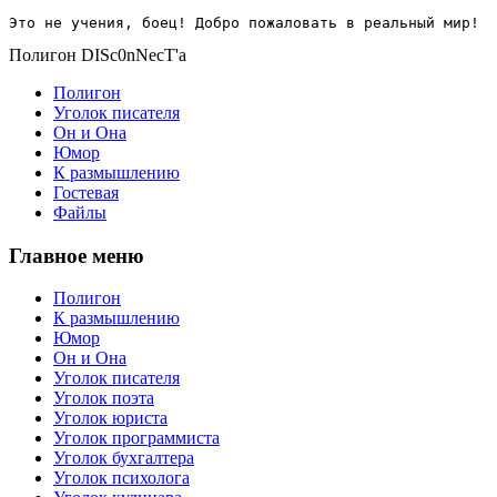
Это не учения, боец! Добро пожаловать в реальный мир!
Полигон DISc0nNecT'a
Полигон
Уголок писателя
Он и Она
Юмор
К размышлению
Гостевая
Файлы
Главное меню
Полигон
К размышлению
Юмор
Он и Она
Уголок писателя
Уголок поэта
Уголок юриста
Уголок программиста
Уголок бухгалтера
Уголок психолога