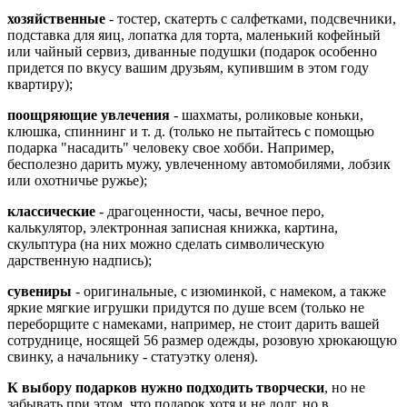
хозяйственные
- тостер, скатерть с салфетками, подсвечники,
подставка для яиц, лопатка для торта, маленький кофейный
или чайный сервиз, диванные подушки (подарок особенно
придется по вкусу вашим друзьям, купившим в этом году
квартиру);
поощряющие увлечения
- шахматы, роликовые коньки,
клюшка, спиннинг и т. д. (только не пытайтесь с помощью
подарка "насадить" человеку свое хобби. Например,
бесполезно дарить мужу, увлеченному автомобилями, лобзик
или охотничье ружье);
классические
- драгоценности, часы, вечное перо,
калькулятор, электронная записная книжка, картина,
скульптура (на них можно сделать символическую
дарственную надпись);
сувениры
- оригинальные, с изюминкой, с намеком, а также
яркие мягкие игрушки придутся по душе всем (только не
переборщите с намеками, например, не стоит дарить вашей
сотруднице, носящей 56 размер одежды, розовую хрюкающую
свинку, а начальнику - статуэтку оленя).
К выбору подарков нужно подходить творчески
, но не
забывать при этом, что подарок хотя и не долг, но в