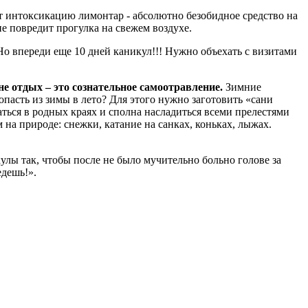
 интоксикацию лимонтар - абсолютно безобидное средство на
е повредит прогулка на свежем воздухе.
 Но впереди еще 10 дней каникул!!! Нужно объехать с визитами
не отдых – это сознательное самоотравление.
Зимние
пасть из зимы в лето? Для этого нужно заготовить «сани
аться в родных краях и сполна насладиться всеми прелестями
а природе: снежки, катание на санках, коньках, лыжах.
лы так, чтобы после не было мучительно больно голове за
едешь!».