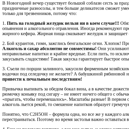
В Новогодний вечер существует большой соблазн сесть за праз
праздничные разносолы, и тем больше деликатесов сможет уме
только для трезвенников, потому что:
1.
Пить на голодный желудок нельзя ни в коем случае!!!
Обяз
опьянения и алкогольного отравления. Иногда рекомендуют пр
жирного кефира. Жирная пища смазывает желудок и защищает с
2. Бой курантов, гимн, зажглись бенгальские огни. Хлопок! П
Алкоголь и сахар абсолютно не совместимы!
Они усиливают 
неправильные напитки и крайне вредные. Если пить, то исключ
закусывать сладостями! Такая закуска гарантирует быстрое опь
3. Съели по порции заливного, закусили фирменным хозяйским
водочки под селедочку не желаете? А бабушкиной рябиновой 
привести к печальным последствиям!
Привычка выпивать за обедом бокал вина, а в качестве дижестив
рюмочку коньяку под сигару – не имеет ничего общего с обычае
«прыгать, чтобы перемешалось». Масштабы разные! В первом с
алкоголь льется рекой, то смешение напитков образует гремуч
Понятно, что C2H5OH – формула одна, но все же у каждого алк
перестраиваться. Поэтому во время застолья важно оставаться