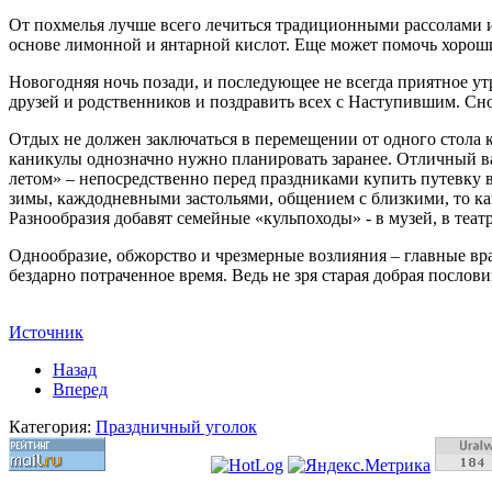
От похмелья лучше всего лечиться традиционными рассолами 
основе лимонной и янтарной кислот. Еще может помочь хороши
Новогодняя ночь позади, и последующее не всегда приятное утр
друзей и родственников и поздравить всех с Наступившим. Сно
Отдых не должен заключаться в перемещении от одного стола к
каникулы однозначно нужно планировать заранее. Отличный вар
летом» – непосредственно перед праздниками купить путевку в
зимы, каждодневными застольями, общением с близкими, то ка
Разнообразия добавят семейные «кульпоходы» - в музей, в театр
Однообразие, обжорство и чрезмерные возлияния – главные вра
бездарно потраченное время. Ведь не зря старая добрая послов
Источник
Назад
Вперед
Категория:
Праздничный уголок