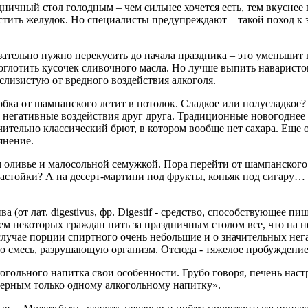
дничный стол голодным – чем сильнее хочется есть, тем вкуснее
стить желудок. Но специалисты предупреждают – такой поход к 
ательно нужно перекусить до начала праздника – это уменьшит 
оглотить кусочек сливочного масла. Но лучше выпить наваристо
лизистую от вредного воздействия алкоголя.
робка от шампанского летит в потолок. Сладкое или полусладкое
негативные воздействия друг друга. Традиционные новогоднее п
ительно классический брют, в котором вообще нет сахара. Еще 
янение.
 оливье и малосольной семужкой. Пора перейти от шампанского 
настойки? А на десерт-мартини под фрукты, коньяк под сигару…
а (от лат. digestivus, фр. Digestif - средство, способствующее 
м некоторых граждан пить за праздничным столом все, что на не
лучае порции спиртного очень небольшие и о значительных нег
ую смесь, разрушающую организм. Отсюда - тяжелое пробуждение
огольного напитка свои особенности. Грубо говоря, печень наст
 верным только одному алкогольному напитку».