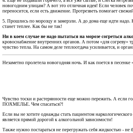
4. Еще не подавали горячего, а все уже сытые, и слегка нетре
новогодним улицам? А вот это отличная идея! Если человек поч
переносится, если есть движение. Протрезветь помогает свежий
5. Прошлись по морозцу и замерзли. А до дома еще идти надо.
станет теплее. Как бы не так!
Ни в коем случае не надо пытаться на морозе согреться алк
кровоснабжение внутренних органов. А потом «для согреву» тр
чувство тепла. На самом деле теплоотдача усиливается, и орг
Незаметно пролетела новогодняя ночь. И как поется в песенк
Чувство тоски и растерянности еще можно пережить. А если го
ПОХМЕЛЬЕ. Чем спасаться?!
Если вы не хотите однажды стать пациентом наркологического
является прямой дорогой к алкогольной зависимости!
Также нужно постараться не перегружать себя жидкостью - не б