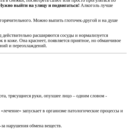
ать в снежки, посмотреть салют или просто прогуляться по
Нужно выйти на улицу и подвигаться!
Алкоголь лучше
у горячительного. Можно выпить глоточек-другой и на душе
д действительно расширяются сосуды и нормализуется
 в коже. Она краснеет, появляется приятное, но обманчивое
жений и переохлаждений.
ота, трясущиеся руки, опухшее лицо – одним словом -
 «лечение» запускает в организме патологические процессы и
з-за нарушения обмена веществ.