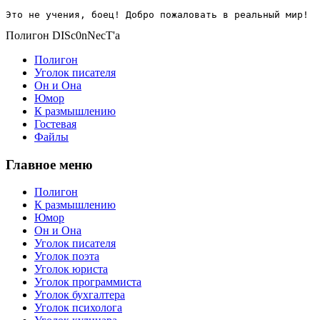
Это не учения, боец! Добро пожаловать в реальный мир!
Полигон DISc0nNecT'a
Полигон
Уголок писателя
Он и Она
Юмор
К размышлению
Гостевая
Файлы
Главное меню
Полигон
К размышлению
Юмор
Он и Она
Уголок писателя
Уголок поэта
Уголок юриста
Уголок программиста
Уголок бухгалтера
Уголок психолога