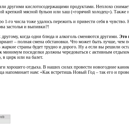
или другими кислотосодержащими продуктами. Неплохо снимает
й крепкий мясной бульон или хаш («горячий холодец»). Также н
о 1-го числа тоже удалось пережить и привести себя в чувство.
ва застолья и выпивки?!
 другому, когда одни блюда и алкоголь сменяются другими.
Это 
иант – полная смена обстановки. Что может быть лучше, чем по
 жаркие страны будет трудно и дорого. Ну а если вы решили ост
к минимум посиделки должны чередоваться с активным отдыхом н
, в цирк или на балет.
ги хорошего отдыха. В наших силах провести новогодние канику
ица напоминает нам: «Как встретишь Новый Год – так его и пров