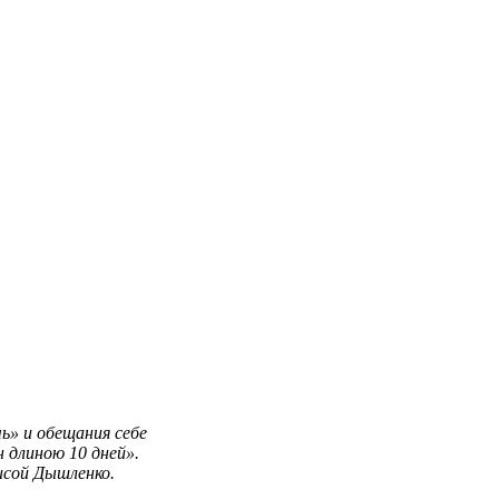
чь» и обещания себе
 длиною 10 дней».
исой Дышленко.