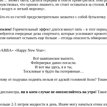
звые… Может быть, сделать перерыв и пойти проветриться: поигр
увствовал, что принял лишнего, не стоит оставаться за столом.
 воздух и легкий морозец».
 Кто-то из гостей предусмотрительно захватил с собой бутылочк
оголем!
Горячительный эффект длится минут пять – в этот перио
ебуются очередные дозы спиртного, которые усиливают кровоток
анизм начинает остывать еще больше – отсюда опасность обморо
е «ABBA» «Happy New Year»:
Всё шампанское выпито,
Фейерверки давно погасли.
И вот мы здесь, я и ты,
Тоскливые и будто бы потерянные…
лову от подушки поднять нельзя от адской головной боли? Тошн
 диспансера,
ни в коем случае не опохмеляйтесь на утро!
Такое
ольше 2-3 литров жидкости в день. Иначе могу начаться отеки и