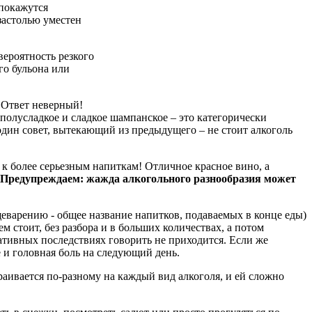
 покажутся
застолью уместен
вероятность резкого
го бульона или
? Ответ неверный!
олусладкое и сладкое шампанское – это категорически
один совет, вытекающий из предыдущего – не стоит алкоголь
к более серьезным напиткам! Отличное красное вино, а
Предупреждаем: жажда алкогольного разнообразия может
пищеварению - общее название напитков, подаваемых в конце еды)
м стоит, без разбора и в больших количествах, а потом
ативных последствиях говорить не приходится. Если же
 и головная боль на следующий день.
раивается по-разному на каждый вид алкоголя, и ей сложно