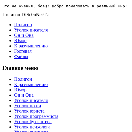
Это не учения, боец! Добро пожаловать в реальный мир!
Полигон DISc0nNecT'a
Полигон
Уголок писателя
Он и Она
Юмор
К размышлению
Гостевая
Файлы
Главное меню
Полигон
К размышлению
Юмор
Он и Она
Уголок писателя
Уголок поэта
Уголок юриста
Уголок программиста
Уголок бухгалтера
Уголок психолога