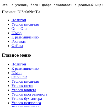
Это не учения, боец! Добро пожаловать в реальный мир!
Полигон DISc0nNecT'a
Полигон
Уголок писателя
Он и Она
Юмор
К размышлению
Гостевая
Файлы
Главное меню
Полигон
К размышлению
Юмор
Он и Она
Уголок писателя
Уголок поэта
Уголок юриста
Уголок программиста
Уголок бухгалтера
Уголок психолога