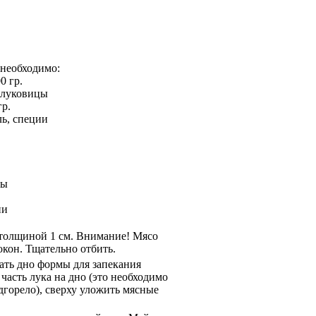
 необходимо:
0 гр.
 луковицы
гр.
ль, специи
цы
ии
 толщиной 1 см. Внимание! Мясо
окон. Тщательно отбить.
ать дно формы для запекания
асть лука на дно (это необходимо
одгорело), сверху уложить мясные