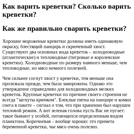
Как варить креветки? Сколько варить
креветки?
Как же правильно сварить креветки?
Хорошие мороженые креветки должны иметь одинаковую
окраску, блестящий панцирь и скрюченный хвост.
Существуют два основных вида креветок – холодноводные
(атлантические) и тепловодные (тигровые и королевские
креветки). Холодноводные по размеру намного меньше, чем
тепловодные, но мясо немного полезней.
Чем сильнее согнут хвост у креветки, тем меньше она
пролежала прежде, чем была заморожена. Однако это
утверждение справедливо для холодноводных мелких
креветок. Крупные креветки по причине своего строения не
всегда "загнуты крючком". Блеклые пятна на панцире и комки
снега в пакете – сигнал о том, что при хранении был нарушен
тепловой режим. А вот зеленая голова пусть Вас не пугает:
такое бывают у особей, питающихся определенным видом
планктона. Коричневая – вообще хорошо: это примета
беременной креветки, чье мясо очень полезно.