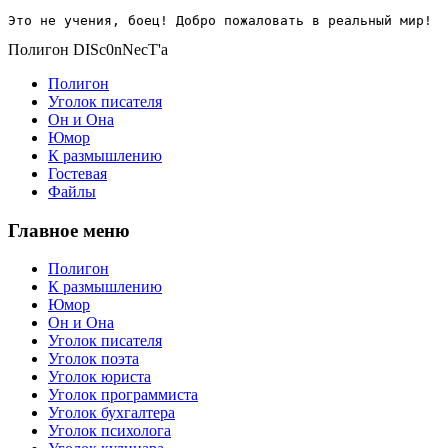
Это не учения, боец! Добро пожаловать в реальный мир!
Полигон DISc0nNecT'a
Полигон
Уголок писателя
Он и Она
Юмор
К размышлению
Гостевая
Файлы
Главное меню
Полигон
К размышлению
Юмор
Он и Она
Уголок писателя
Уголок поэта
Уголок юриста
Уголок программиста
Уголок бухгалтера
Уголок психолога