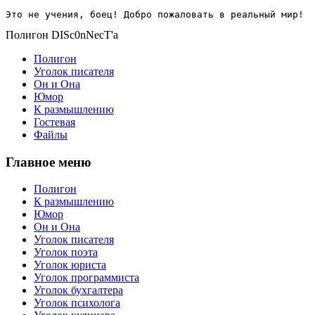
Это не учения, боец! Добро пожаловать в реальный мир!
Полигон DISc0nNecT'a
Полигон
Уголок писателя
Он и Она
Юмор
К размышлению
Гостевая
Файлы
Главное меню
Полигон
К размышлению
Юмор
Он и Она
Уголок писателя
Уголок поэта
Уголок юриста
Уголок программиста
Уголок бухгалтера
Уголок психолога