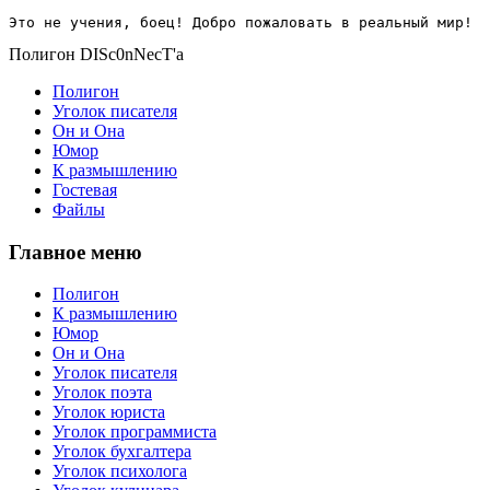
Это не учения, боец! Добро пожаловать в реальный мир!
Полигон DISc0nNecT'a
Полигон
Уголок писателя
Он и Она
Юмор
К размышлению
Гостевая
Файлы
Главное меню
Полигон
К размышлению
Юмор
Он и Она
Уголок писателя
Уголок поэта
Уголок юриста
Уголок программиста
Уголок бухгалтера
Уголок психолога