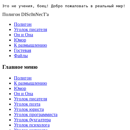
Это не учения, боец! Добро пожаловать в реальный мир!
Полигон DISc0nNecT'a
Полигон
Уголок писателя
Он и Она
Юмор
К размышлению
Гостевая
Файлы
Главное меню
Полигон
К размышлению
Юмор
Он и Она
Уголок писателя
Уголок поэта
Уголок юриста
Уголок программиста
Уголок бухгалтера
Уголок психолога