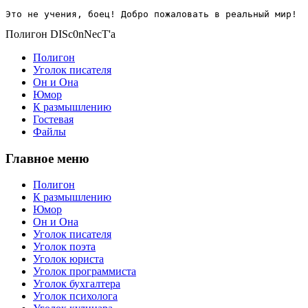
Это не учения, боец! Добро пожаловать в реальный мир!
Полигон DISc0nNecT'a
Полигон
Уголок писателя
Он и Она
Юмор
К размышлению
Гостевая
Файлы
Главное меню
Полигон
К размышлению
Юмор
Он и Она
Уголок писателя
Уголок поэта
Уголок юриста
Уголок программиста
Уголок бухгалтера
Уголок психолога